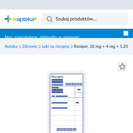
Skocz do treści głównej
Moc nawodnienia, elektrolity w zestawie!
Apteka
Zdrowie
Leki na receptę
Roxiper, 10 mg + 4 mg + 1,25 mg