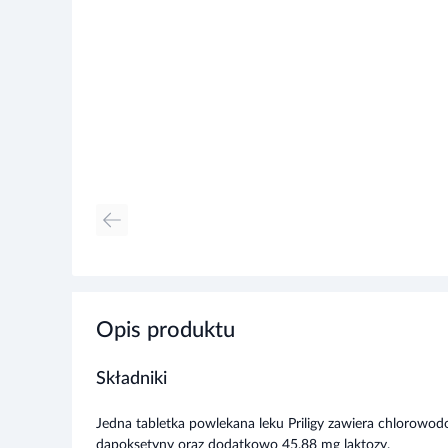
Opis produktu
Składniki
Jedna tabletka powlekana leku Priligy zawiera chlorowo
dapoksetyny oraz dodatkowo 45,88 mg laktozy.