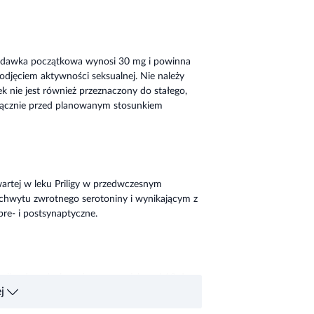
a dawka początkowa wynosi 30 mg i powinna
odjęciem aktywności seksualnej. Nie należy
k nie jest również przeznaczony do stałego,
łącznie przed planowanym stosunkiem
wartej w leku Priligy w przedwczesnym
chwytu zwrotnego serotoniny i wynikającym z
pre- i postsynaptyczne.
ulacji u dorosłych mężczyzn w wieku od 18 do
j