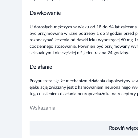
Dawkowanie
U dorosłych mężczyzn w wieku od 18 do 64 lat zalecan
być przyjmowana w razie potrzeby 1 do 3 godzin przed p
rozpoczynać leczenia od dawki leku wynoszącej 60 mg. Le
codziennego stosowania. Powinien być przyjmowany wy
seksualnym i nie częściej niż jeden raz na 24 godziny.
Działanie
Przypuszcza się, że mechanizm działania dapoksetyny za
ejakulacją związany jest z hamowaniem neuronalnego wy
tego nasileniem działania neuroprzekaźnika na receptory 
Wskazania
Lek Priligy jest wskazany w leczeniu przedwczesnej ejak
Rozwiń więce
64 lat.