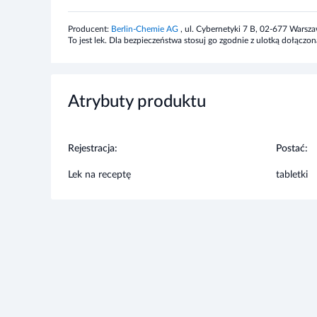
Działania niepożądane
Producent:
Berlin-Chemie AG
, ul. Cybernetyki 7 B, 02-677 Warsz
To jest lek. Dla bezpieczeństwa stosuj go zgodnie z ulotką dołąc
Jak każdy lek, lek ten może powodować działania niepożą
Ostrzeżenia i środki ostrożności
Atrybuty produktu
To jest lek. Dla bezpieczeństwa stosuj go zgodnie z ulot
maksymalnej dawki leku. W przypadku wątpliwości skonsul
Rejestracja:
Postać:
Lek na receptę
tabletki