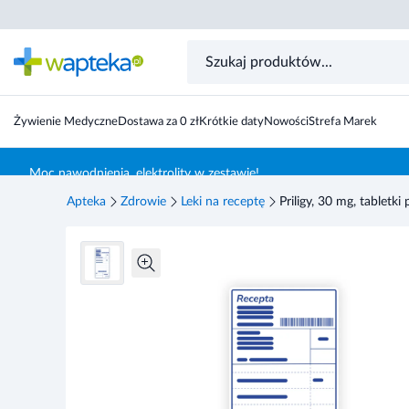
Żywienie Medyczne
Dostawa za 0 zł
Krótkie daty
Nowości
Strefa Marek
Skocz do treści głównej
Moc nawodnienia, elektrolity w zestawie!
Apteka
Zdrowie
Leki na receptę
Priligy, 30 mg, tabletki