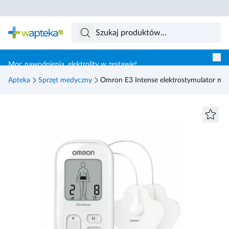
Skocz do treści głównej
Moc nawodnienia, elektrolity w zestawie!
Apteka
Sprzęt medyczny
Omron E3 Intense elektrostymulator mię