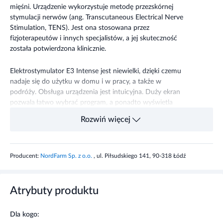
mięśni. Urządzenie wykorzystuje metodę przezskórnej
stymulacji nerwów (ang. Transcutaneous Electrical Nerve
Stimulation, TENS). Jest ona stosowana przez
fizjoterapeutów i innych specjalistów, a jej skuteczność
została potwierdzona klinicznie.
Elektrostymulator E3 Intense jest niewielki, dzięki czemu
nadaje się do użytku w domu i w pracy, a także w
podróży. Obsługa urządzenia jest intuicyjna. Duży ekran
pozwala łatwo wybrać program, a ponadto wyświetla
informację o pozostałym czasie zabiegu.
Rozwiń więcej
Zabiegi z możliwością dostosowania. Wybierz jedną z
predefiniowanych stref: grzbiet, barki, stawy, ramiona,
nogi, podeszwy stóp lub stopy, a następnie dostosuj
Producent:
NordFarm Sp. z o.o.
, ul. Piłsudskiego 141, 90-318 Łódź
poziom intensywności do własnych preferencji.
Uwagi
Atrybuty produktu
Stosować zgodnie z przeznaczeniem.
Dla kogo: