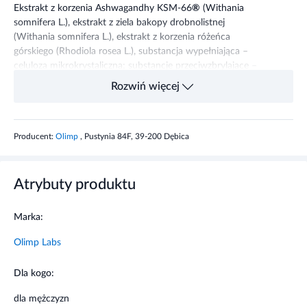
Ekstrakt z korzenia Ashwagandhy KSM-66
®
(Withania
somnifera L.), ekstrakt z ziela bakopy drobnolistnej
(Withania somnifera L.), ekstrakt z korzenia różeńca
górskiego (Rhodiola rosea L.), substancja wypełniająca –
celuloza mikrokrystaliczna; substancje przeciwzbrylajace –
sole magnezowe kwasów tłuszczowych, dwutlenek
Rozwiń więcej
krzemu; kapsułka (składniki otoczki: żelatyna).
Składniki
1 kapsułka
Producent:
Olimp
, Pustynia 84F, 39-200 Dębica
Ekstrakt ashwagandhy KSM-66
300 mg
Atrybuty produktu
Ekstrakt bakopy drobnolistnej
150 mg
Ekstrakt różeńca górskiego
40 mg
Marka:
Olimp Labs
Zalecane dzienne spożycie
Dla kogo:
Stosowanie: 1 kapsułka raz dziennie w trakcie posiłku.
Zaleca się stosowanie preparatu przez minimum miesiąc.
dla mężczyzn