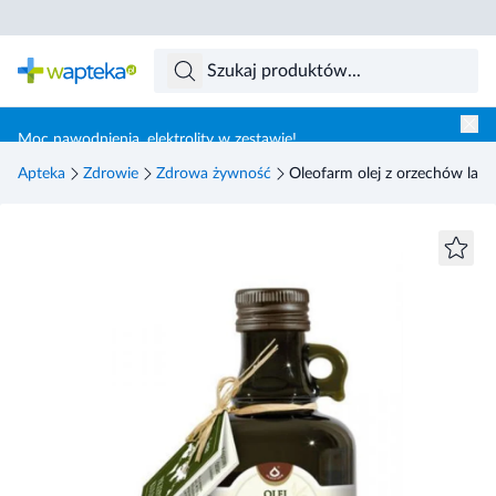
Skocz do treści głównej
Moc nawodnienia, elektrolity w zestawie!
Apteka
Zdrowie
Zdrowa żywność
Oleofarm olej z orzechów las