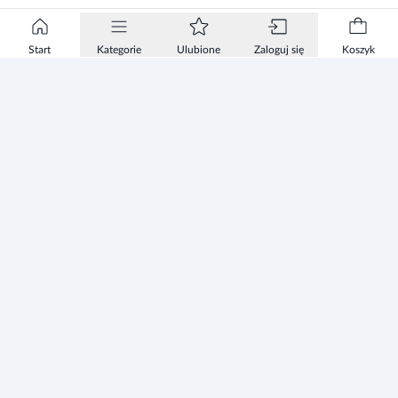
Start
Kategorie
Ulubione
Zaloguj się
Koszyk
Informacje
Zezwolenie
Regulamin Sklepu
Polityka Prywatności sklepu
Zużyty sprzęt elektryczny i elektroniczny