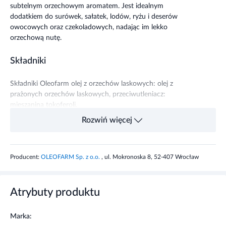
subtelnym orzechowym aromatem. Jest idealnym
dodatkiem do surówek, sałatek, lodów, ryżu i deserów
owocowych oraz czekoladowych, nadając im lekko
orzechową nutę.
Składniki
Składniki Oleofarm olej z orzechów laskowych: olej z
prażonych orzechów laskowych, przeciwutleniacz:
mieszanina tokoferoli.
Rozwiń więcej
Wartość odżywcza w 100 ml
Ilość
oleju
Wartość energetyczna
3381 kJ/822
Producent:
OLEOFARM Sp. z o.o.
, ul. Mokronoska 8, 52-407 Wrocław
kcal
Tłuszcz
91,4 g
Atrybuty produktu
w tym: kwasy tłuszczowe
8,5 g
nasycone
Marka: