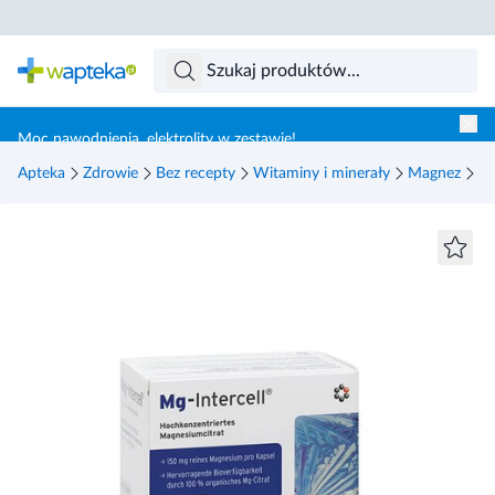
Skocz do treści głównej
Moc nawodnienia, elektrolity w zestawie!
Apteka
Zdrowie
Bez recepty
Witaminy i minerały
Magnez
Mi