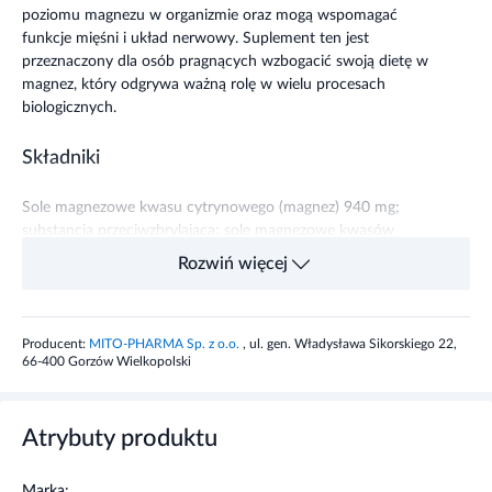
poziomu magnezu w organizmie oraz mogą wspomagać
funkcje mięśni i układ nerwowy. Suplement ten jest
przeznaczony dla osób pragnących wzbogacić swoją dietę w
magnez, który odgrywa ważną rolę w wielu procesach
biologicznych.
Składniki
Sole magnezowe kwasu cytrynowego (magnez) 940 mg;
substancja przeciwzbrylająca: sole magnezowe kwasów
tłuszczowych; substancja glazurująca:
Rozwiń więcej
hydroksypropylometyloceluloza.
Zalecane dzienne spożycie
Producent:
MITO-PHARMA Sp. z o.o.
, ul. gen. Władysława Sikorskiego 22,
66-400 Gorzów Wielkopolski
Zalecana porcja dzienna: 1 - 2 kapsułki przed lub
optymalnie – między posiłkami, należy popić wystarczającą
ilością wody. 2 kapsułki w podzielonych porcjach: 1 rano i 1
Atrybuty produktu
wieczorem.
Marka: