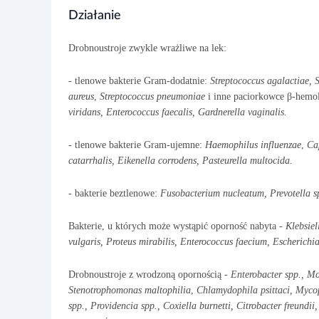
Działanie
Drobnoustroje zwykle wrażliwe na lek:
- tlenowe bakterie Gram-dodatnie:
Streptococcus agalactiae,
aureus
,
Streptococcus pneumoniae
i inne paciorkowce β-hemo
viridans,
Enterococcus faecalis,
Gardnerella vaginalis.
- tlenowe bakterie Gram-ujemne:
Haemophilus influenzae
,
Ca
catarrhalis,
Eikenella corrodens,
Pasteurella multocida.
-
bakterie beztlenowe:
Fusobacterium nucleatum, Prevotella 
Bakterie, u których może wystąpić oporność nabyta -
Klebsiel
vulgaris,
Proteus mirabilis,
Enterococcus faecium,
Escherichia
Drobnoustroje z wrodzoną opornością -
Enterobacter spp., M
Stenotrophomonas maltophilia
,
Chlamydophila psittaci, Myc
spp.,
Providencia spp.,
Coxiella burnetti,
Citrobacter freundii