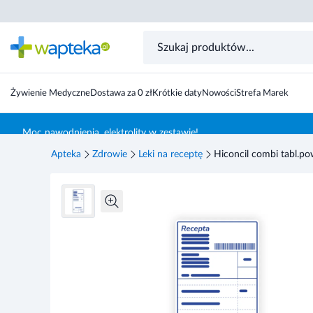
Żywienie Medyczne
Dostawa za 0 zł
Krótkie daty
Nowości
Strefa Marek
Skocz do treści głównej
Moc nawodnienia, elektrolity w zestawie!
Apteka
Zdrowie
Leki na receptę
Hiconcil combi tabl.po