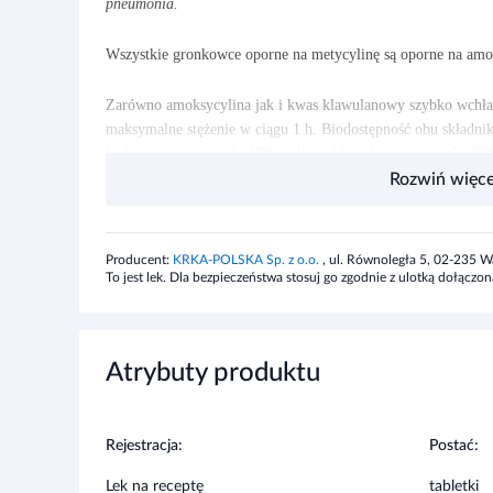
pneumonia.
Wszystkie gronkowce oporne na metycylinę są oporne na am
Zarówno amoksycylina jak i kwas klawulanowy szybko wchłan
maksymalne stężenie
w ciągu 1 h. Biodostępność obu składn
białkami osocza w ok. 18%, a kwas klawulanowy - w ok. 25%. 
m.in. w narządach jamy brzusznej,
pęcherzyku żółciowym,
mi
Rozwiń więce
maziowym, otrzewnowym, żółci, ropie. Lek przenika przez ło
Amoksycylina metabolizowana jest w ok. 10-25% do nieczyn
przez nerki. Natomiast kwas klawulanowy jest w dużym stop
Producent:
KRKA-POLSKA Sp. z o.o.
, ul. Równoległa 5, 02-235 
oraz jako dwutlenek węgla z wydychanym powietrzem.
To jest lek. Dla bezpieczeństwa stosuj go zgodnie z ulotką dołąc
Wskazania
Atrybuty produktu
Tabletki
stosowane są w:
- leczeniu zakażeń bakteryjnych u dzieci i dorosłych: zaostrze
Rejestracja:
Postać:
pęcherza moczowego, odmiedniczkowe zapalenie nerek, zakażen
szpiku),
ostre bakteryjne zapalenie zatok,
pozaszpitalne zapal
Lek na receptę
tabletki