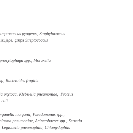
Streptococcus pyogenes,
Staphylococcus
lizujące, grupa
Streptococcus
pnocytophaga spp.,
Moraxella
spp,
Bacteroides fragilis.
la oxytoca, Klebsiella pneumoniae, Proteus
 coli.
organella morganii, Pseudomonas spp.,
oplasma pneumoniae,
Acinetobacter spp.,
Serratia
,
Legionella pneumophila,
Chlamydophila