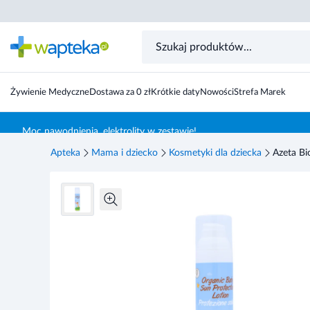
Azeta Bio, Organiczne mleczko ochronne na słońce z fi
Żywienie Medyczne
Dostawa za 0 zł
Krótkie daty
Nowości
Strefa Marek
Skocz do treści głównej
Moc nawodnienia, elektrolity w zestawie!
Apteka
Mama i dziecko
Kosmetyki dla dziecka
Azeta Bi