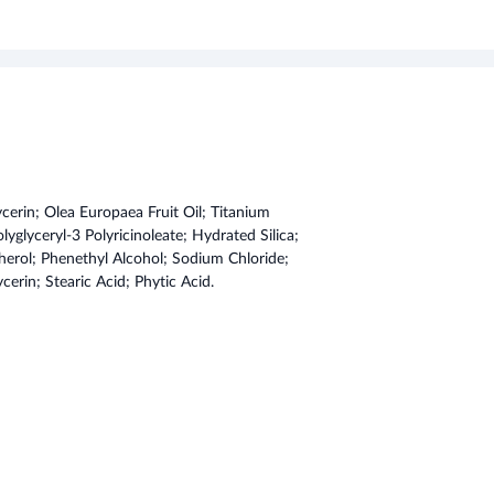
ycerin; Olea Europaea Fruit Oil; Titanium
lyglyceryl-3 Polyricinoleate; Hydrated Silica;
herol; Phenethyl Alcohol; Sodium Chloride;
cerin; Stearic Acid; Phytic Acid.
ciała dziecka na słońce. Wmasować delikatnie
j
etyku.