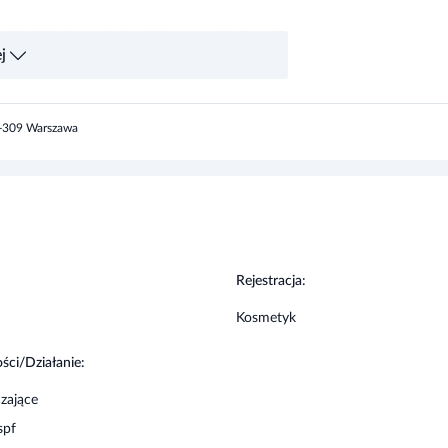
3-309 Warszawa
kcia/pod kolanem lub za uchem) przed
ni ciała. Dodatkowo, jeżeli w kosmetyku
winien unikać tego produktu lub wykonać próbę
:
Rejestracja:
Kosmetyk
ści/Działanie:
zające
spf