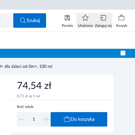
74,54 zł
Do koszyka
Szukaj
Porady
Ulubione
Zaloguj się
Koszyk
0+ dla dzieci od 0m+, 100 ml
74,54 zł
0,75 zł za 1 ml
Ilość sztuk:
Do koszyka