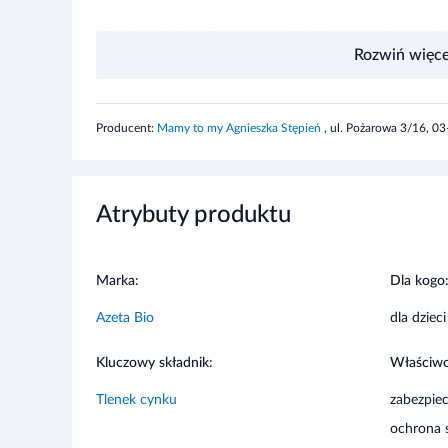
Informacje o bezpieczeństwie
Producent:
Mamy to my Agnieszka Stępień
, ul. Pożarowa 3/16, 0
Konieczność wykonania próby uczuleniowej (w zgięciu ło
docelowym użyciem kosmetyku na dedykowanej powierzch
występuje składnik, na który klient jest uczulony to po
uczuleniową.
Atrybuty produktu
Marka:
Dla kogo
Azeta Bio
dla dzieci
Kluczowy składnik:
Właściwo
Tlenek cynku
zabezpiec
ochrona 
Chętnie kupowane