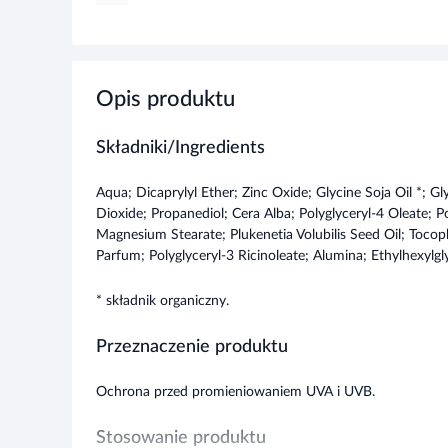
Opis produktu
Składniki/Ingredients
Aqua; Dicaprylyl Ether; Zinc Oxide; Glycine Soja Oil *; Gl
Dioxide; Propanediol; Cera Alba; Polyglyceryl-4 Oleate; Po
Magnesium Stearate; Plukenetia Volubilis Seed Oil; Tocop
Parfum; Polyglyceryl-3 Ricinoleate; Alumina; Ethylhexylgly
* składnik organiczny.
Przeznaczenie produktu
Ochrona przed promieniowaniem UVA i UVB.
Stosowanie produktu
Mleczko należy aplikować przed każdorazową ekspozycją 
Rozwiń więce
w skórę i poczekać do całkowitego wchłonięcia się kosm