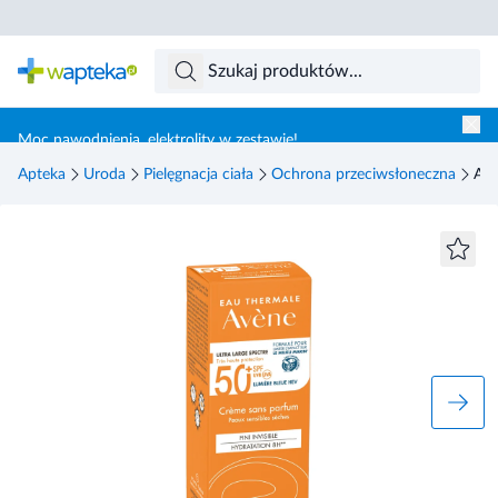
Skocz do treści głównej
Moc nawodnienia, elektrolity w zestawie!
Apteka
Uroda
Pielęgnacja ciała
Ochrona przeciwsłoneczna
Ave