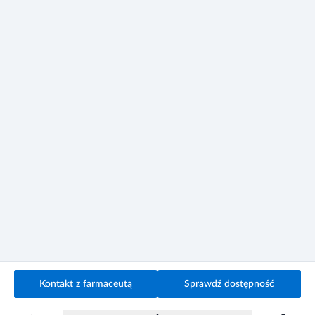
karmienia piersią. Kobiety w wieku rozrodczym powinny
stosować odpowiednie, skuteczne metody
antykoncepcyjne.
Prowadzenie pojazdów i maszyn
Lek stosowany zgodnie z zaleceniami nie wpływa na
sprawność psychofizyczną i zdolność prowadzenia
pojazdów oraz obsługę maszyn.
Kontakt z farmaceutą
Sprawdź dostępność