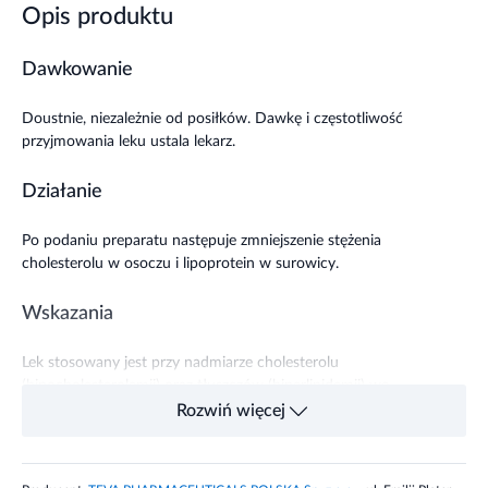
Opis produktu
Dawkowanie
Doustnie, niezależnie od posiłków. Dawkę i częstotliwość
przyjmowania leku ustala lekarz.
Działanie
Po podaniu preparatu następuje zmniejszenie stężenia
cholesterolu w osoczu i lipoprotein w surowicy.
Wskazania
Lek stosowany jest przy nadmiarze cholesterolu
(hipocholesterolemii) oraz tłuszczów (hiperlipidemii) we
krwi, jeśli inne metody (zmiana diety, ćwiczenia fizyczne,
Rozwiń więcej
zmniejszenie masy ciała) nie przynoszą pożądanych
rezultatów. Lek należy stosować w w skojarzeniu z dietą z
ograniczeniem podaży tłuszczów nasyconych i