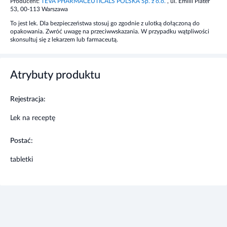
Producent:
TEVA PHARMACEUTICALS POLSKA Sp. z o.o.
, ul. Emilii Plater
cholesterolu.
53, 00-113 Warszawa
To jest lek. Dla bezpieczeństwa stosuj go zgodnie z ulotką dołączoną do
Kiedy nie stosować leku
opakowania. Zwróć uwagę na przeciwwskazania. W przypadku wątpliwości
skonsultuj się z lekarzem lub farmaceutą.
Gdy masz nadwrażliwość na atorwastatynę, choroby
mięśni szkieletowych, wątroby lub utrzymującą się,
niewyjaśnioną zwiększoną aktywność aminotransferaz we
Atrybuty produktu
krwi.
Rejestracja:
Działania niepożądane
Lek na receptę
Często bóle brzucha, biegunka, zaparcia, wzdęcia,
nudności, osłabienie, bóle głowy, skurcze i bóle mięśni.
Postać:
Czasami stwierdzano zwiększenie aktywności enzymów
tabletki
wątrobowych - aminotransferaz (zazwyczaj przemijające i
nie wymagające przerwania leczenia), rzadko - zapalenie
wątroby. Rzadko obserwowano również zapalenie mięśni
szkieletowych i rabdomiolizę (uszkodzenie tkanki
mięśniowej poprzecznie prążkowanej).