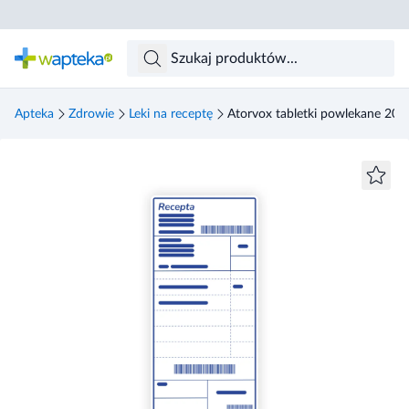
Skocz do treści głównej
Apteka
Zdrowie
Leki na receptę
Atorvox tabletki powlekane 20 