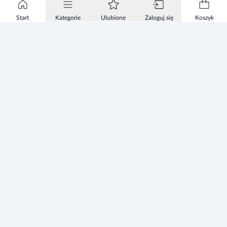
Start
Kategorie
Ulubione
Zaloguj się
Koszyk
Informacje
Zezwolenie
Regulamin Sklepu
Polityka Prywatności sklepu
Zużyty sprzęt elektryczny i elektroniczny
Mapa strony
Strefa Marek