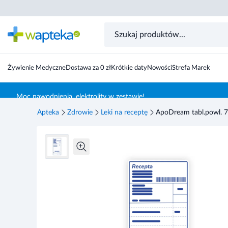
Żywienie Medyczne
Dostawa za 0 zł
Krótkie daty
Nowości
Strefa Marek
Skocz do treści głównej
Moc nawodnienia, elektrolity w zestawie!
Apteka
Zdrowie
Leki na receptę
ApoDream tabl.powl. 7,5