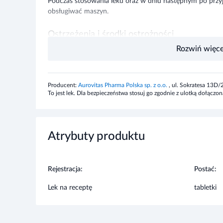
Podczas stosowania leku oraz w dniu następnym po przyj
obsługiwać maszyn.
Ostrzeżenia i środki ostrożności
Rozwiń więce
To jest lek. Dla bezpieczeństwa stosuj go zgodnie z ulot
maksymalnej dawki leku. W przypadku wątpliwości skonsul
Producent:
Aurovitas Pharma Polska sp. z o.o.
, ul. Sokratesa 13D
Stosowanie innych leków
To jest lek. Dla bezpieczeństwa stosuj go zgodnie z ulotką dołąc
Lekarz powinien zostać poinformowany jeżeli u pacjenta 
którąkolwiek substancję pomocniczą; • myasthenia gravi
bezdechu sennego; • ciężka niewydolność wątroby; • prz
Atrybuty produktu
ośrodkowego układu nerwowego. Należy poinformować l
lekach, nawet tych dostępnych bez recepty.
Rejestracja:
Postać:
Ciąża i karmienie piersią
Lek na receptę
tabletki
Nie zaleca się stosowania leku w okresie ciąży oraz karmie
Prowadzenie pojazdów i maszyn