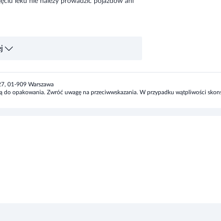
ęciu leku nie należy prowadzić pojazdów ani
j
ką dołączoną do opakowania. Nie przekraczaj
tuj się z lekarzem lub farmaceutą.
/27, 01-909 Warszawa
zoną do opakowania. Zwróć uwagę na przeciwwskazania. W przypadku wątpliwości skonsu
występuje: • nadwrażliwość na zopiklon lub na
s; • niewydolność oddechowa; • zespół
yjmujesz inne leki wpływające na aktywność
ekarza o wszystkich ostatnio przyjmowanych
nia piersią.