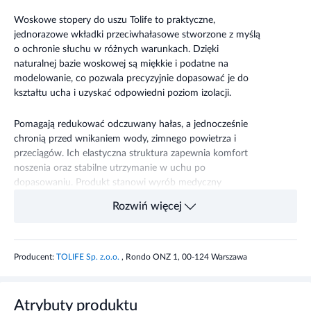
Woskowe stopery do uszu Tolife to praktyczne,
jednorazowe wkładki przeciwhałasowe stworzone z myślą
o ochronie słuchu w różnych warunkach. Dzięki
naturalnej bazie woskowej są miękkie i podatne na
modelowanie, co pozwala precyzyjnie dopasować je do
kształtu ucha i uzyskać odpowiedni poziom izolacji.
Pomagają redukować odczuwany hałas, a jednocześnie
chronią przed wnikaniem wody, zimnego powietrza i
przeciągów. Ich elastyczna struktura zapewnia komfort
noszenia oraz stabilne utrzymanie w uchu po
dopasowaniu. Produkt stanowi wyrób medyczny
przeznaczony dla osób dorosłych, które potrzebują
Rozwiń więcej
skutecznej i wygodnej ochrony w różnych sytuacjach dnia
codziennego.
Przeznaczenie produktu:
Producent:
TOLIFE Sp. z.o.o.
, Rondo ONZ 1, 00-124 Warszawa
Ochrona uszu przed hałasem, wodą oraz warunkami
Atrybuty produktu
atmosferycznymi.