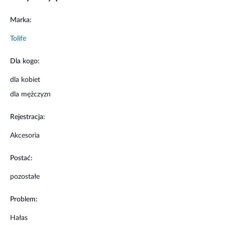
Sposób użycia:
Marka:
Tolife
Uformować wkładkę z wosku, nadając jej kształt stożka
lub kulki, następnie umieścić w uchu i delikatnie
Dla kogo:
dopasować.
dla kobiet
Zawartość opakowania:
dla mężczyzn
1 para.
Rejestracja:
Uwagi
Akcesoria
Stosować zgodnie z przeznaczeniem.
Postać:
pozostałe
Problem:
Hałas