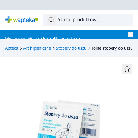
Skocz do treści głównej
Moc nawodnienia, elektrolity w zestawie!
Apteka
Art higieniczne
Stopery do uszu
Tolife stopery do uszu 