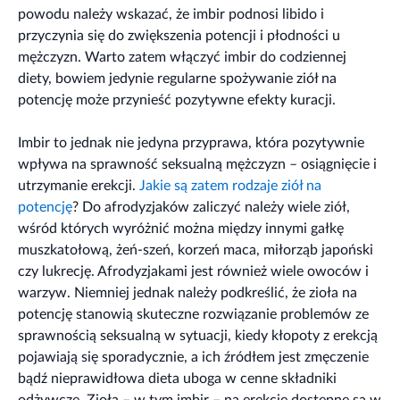
powodu należy wskazać, że imbir podnosi libido i
przyczynia się do zwiększenia potencji i płodności u
mężczyzn. Warto zatem włączyć imbir do codziennej
diety, bowiem jedynie regularne spożywanie ziół na
potencję może przynieść pozytywne efekty kuracji.
Imbir to jednak nie jedyna przyprawa, która pozytywnie
wpływa na sprawność seksualną mężczyzn – osiągnięcie i
utrzymanie erekcji.
Jakie są zatem rodzaje ziół na
potencję
? Do afrodyzjaków zaliczyć należy wiele ziół,
wśród których wyróżnić można między innymi gałkę
muszkatołową, żeń-szeń, korzeń maca, miłorząb japoński
czy lukrecję. Afrodyzjakami jest również wiele owoców i
warzyw. Niemniej jednak należy podkreślić, że zioła na
potencję stanowią skuteczne rozwiązanie problemów ze
sprawnością seksualną w sytuacji, kiedy kłopoty z erekcją
pojawiają się sporadycznie, a ich źródłem jest zmęczenie
bądź nieprawidłowa dieta uboga w cenne składniki
odżywcze. Zioła – w tym imbir – na erekcję dostępne są w