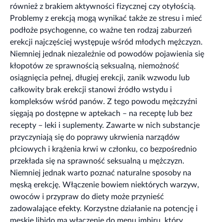
również z brakiem aktywności fizycznej czy otyłością.
Problemy z erekcją mogą wynikać także ze stresu i mieć
podłoże psychogenne, co ważne ten rodzaj zaburzeń
erekcji najczęściej występuje wśród młodych mężczyzn.
Niemniej jednak niezależnie od powodów pojawienia się
kłopotów ze sprawnością seksualną, niemożność
osiągnięcia pełnej, długiej erekcji, zanik wzwodu lub
całkowity brak erekcji stanowi źródło wstydu i
kompleksów wśród panów. Z tego powodu mężczyźni
sięgają po dostępne w aptekach – na receptę lub bez
recepty – leki i suplementy. Zawarte w nich substancje
przyczyniają się do poprawy ukrwienia narządów
płciowych i krążenia krwi w członku, co bezpośrednio
przekłada się na sprawność seksualną u mężczyzn.
Niemniej jednak warto poznać naturalne sposoby na
męską erekcję. Włączenie bowiem niektórych warzyw,
owoców i przypraw do diety może przynieść
zadowalające efekty. Korzystne działanie na potencję i
męskie libido ma włączenie do menu imbiru, który