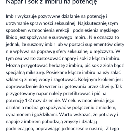
Napar i sok z imbiru na potencję
Imbir wykazuje pozytywne działanie na potencję i
utrzymanie sprawności seksualnej. Najskuteczniejszym
sposobem wzmocnienia erekcji i podniesienia męskiego
libido jest spożywanie surowego imbiru. Nie oznacza to
jednak, że suszony imbir lub w postaci suplementów diety
nie wpływa na poprawę sfery seksualnej u mężczyzn. W
tym ceu warto zastosować napary i soki z kłącza imbiru.
Można przygotować herbatę z imbiru, pić sok z zioła bądź
specjalną miksturę. Posiekane kłącze imbiru należy zalać
szklanką zimnej wody i zagotować. Kolejnym krokiem jest
doprowadzenie do wrzenia i gotowania przez chwilę. Tak
przygotowany napar należy przefiltrować i pić na
potencję 1-2 razy dziennie. W celu wzmocnienia jego
działania można go spożywać w połączeniu z miodem,
cynamonem i goździkami. Warto wskazać, że potrawy i
napoje z imbirem pobudzają zmysły i działają
podniecająco, poprawiając jednocześnie nastrój. Z tego