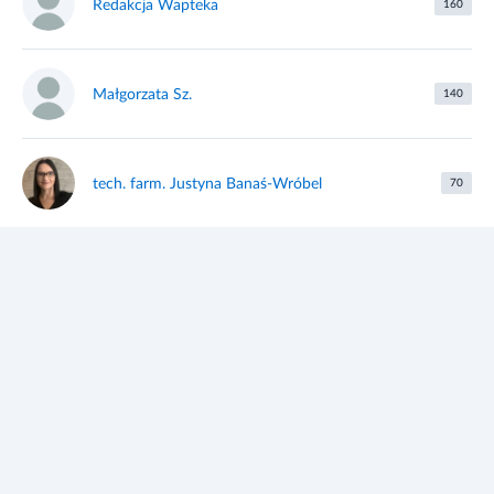
Redakcja Wapteka
160
Małgorzata Sz.
140
tech. farm. Justyna Banaś-Wróbel
70