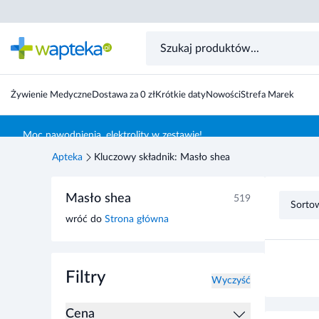
Żywienie Medyczne
Dostawa za 0 zł
Krótkie daty
Nowości
Strefa Marek
Skocz do treści głównej
Moc nawodnienia, elektrolity w zestawie!
Apteka
Kluczowy składnik: Masło shea
Przejdź do listy produktów
Masło shea
519
Sorto
wróć do
Strona główna
Filtry
Wyczyść
Cena