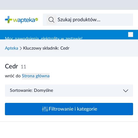
Skocz do treści głównej
Moc nawodnienia, elektrolity w zestawie!
Apteka
Kluczowy składnik: Cedr
Cedr
11
wróć do
Strona główna
Sortowanie: Domyślne
Filtrowanie i kategorie