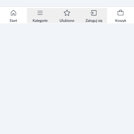
Start
Kategorie
Ulubione
Zaloguj się
Koszyk
Informacje
Zezwolenie
Regulamin Sklepu
Polityka Prywatności sklepu
Zużyty sprzęt elektryczny i elektroniczny