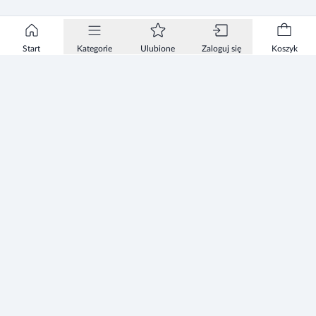
Start
Kategorie
Ulubione
Zaloguj się
Koszyk
Informacje
Zezwolenie
Regulamin Sklepu
Polityka Prywatności sklepu
Zużyty sprzęt elektryczny i elektroniczny