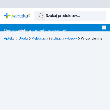
Skocz do treści głównej
Moc nawodnienia, elektrolity w zestawie!
Apteka
Uroda
Pielęgnacja i stylizacja włosów
Włosy ciemne