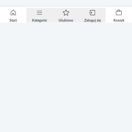
Start
Kategorie
Ulubione
Zaloguj się
Koszyk
Informacje
Zezwolenie
Regulamin Sklepu
Polityka Prywatności sklepu
Zużyty sprzęt elektryczny i elektroniczny