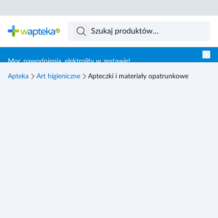
Skocz do treści głównej
Moc nawodnienia, elektrolity w zestawie!
Apteka
Art higieniczne
Apteczki i materiały opatrunkowe