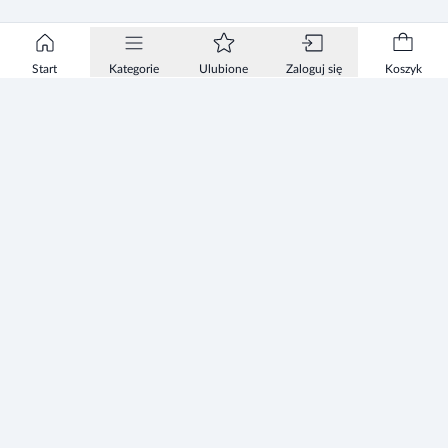
Start
Kategorie
Ulubione
Zaloguj się
Koszyk
Informacje
Zezwolenie
Regulamin Sklepu
Polityka Prywatności sklepu
Zużyty sprzęt elektryczny i elektroniczny