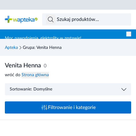
Skocz do treści głównej
Moc nawodnienia, elektrolity w zestawie!
Apteka
Grupa: Venita Henna
Venita Henna
0
wróć do
Strona główna
Sortowanie: Domyślne
Filtrowanie i kategorie