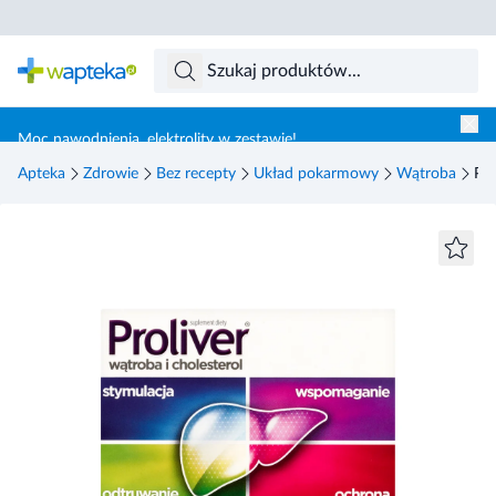
Skocz do treści głównej
Moc nawodnienia, elektrolity w zestawie!
Apteka
Zdrowie
Bez recepty
Układ pokarmowy
Wątroba
Pro