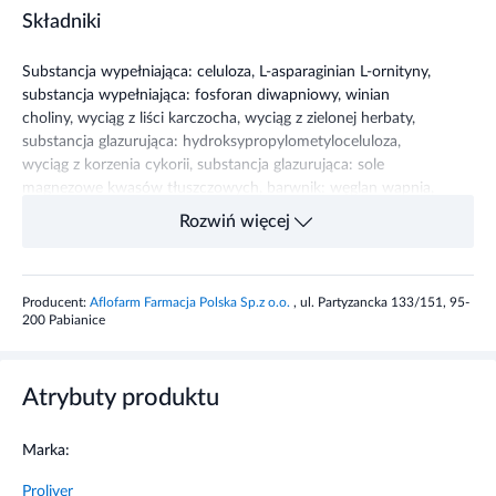
Substancja wypełniająca: celuloza, L-asparaginian L-ornityny,
substancja wypełniająca: fosforan diwapniowy, winian
choliny, wyciąg z liści karczocha, wyciąg z zielonej herbaty,
substancja glazurująca: hydroksypropylometyloceluloza,
wyciąg z korzenia cykorii, substancja glazurująca: sole
magnezowe kwasów tłuszczowych, barwnik: węglan wapnia,
substancje glazurujące: hydroksypropyloceluloza, wosk
Rozwiń więcej
pszczeli biały oraz wosk carnauba.
Właściwości składników
Producent:
Aflofarm Farmacja Polska Sp.z o.o.
, ul. Partyzancka 133/151, 95-
200 Pabianice
Cholina pomaga w prawidłowym funkcjonowaniu wątroby,
cykoria wspomaga trawienie. Wyciąg z zielonej herbaty
pomaga w utrzymaniu prawidłowego poziomu cholesterolu
Atrybuty produktu
we krwi. Wyciąg z liści karczocha przyczynia się do
utrzymania komfortu jelitowego.
Marka:
Zalecane dzienne spożycie
Proliver
2 tabletki 3 razy dziennie, popijając wodą. Przyjmować po
Dla kogo:
posiłku.