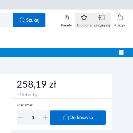
258,19 zł
Do koszyka
Szukaj
Porady
Ulubione
Zaloguj się
Koszyk
258,19 zł
4,30 zł za 1 g
Ilość sztuk:
Do koszyka