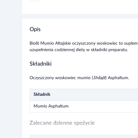
Opis
Biolit Mumio Ałtajskie oczyszczony woskowiec to suple
uzupełnienia codziennej diety w składniki preparatu.
Składniki
Oczyszczony woskowiec mumio (
Shilajit
) Asphaltum.
Składnik
Mumio Asphaltum
Zalecane dzienne spożycie
Dorośli: Niewielką ilość produktu (odpowiadającą wielkoś
Rozwiń więce
końcówką miarki dołączonej do opakowania. Spożywać dwa
przed posiłkiem lub dwie godziny po posiłku. Dla ułatwi
z wyprzedzeniem 10-12 godzin. Nie należy przekraczać zal