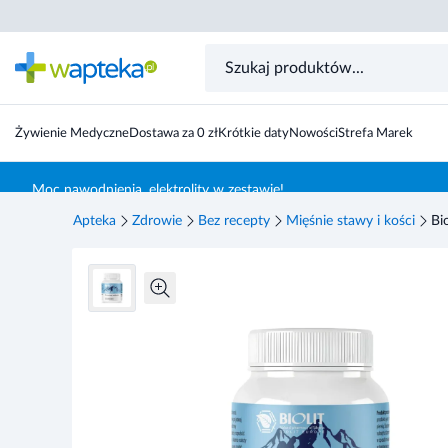
Biolit Mumio Ałtajskie, oczyszczony woskowiec, 60 g
Żywienie Medyczne
Dostawa za 0 zł
Krótkie daty
Nowości
Strefa Marek
Skocz do treści głównej
Moc nawodnienia, elektrolity w zestawie!
Apteka
Zdrowie
Bez recepty
Mięśnie stawy i kości
Bi