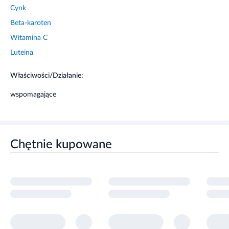
**odpowiada 1169 μg ekwiwalentu retinolu, co stanowi
Witamina C
146% referencyjnej wartości spożycia dla witaminy A.
Luteina
Właściwości składników
Właściwości/Działanie:
Wyciąg z kwiatów róży stulistnej
wspiera zdrowie
wspomagające
siatkówki i soczewki
Luteina i zeaksantyna
chronią oczy, wspomagają
prawidłowe widzenie i barwnik plamki żółtej
Chętnie kupowane
Beta-karoten
(źródło witaminy A) wspiera ostre widzenie i
kondycję oczu
Cynk
pomaga utrzymać wyraźne widzenie, wspiera
odporność i funkcje poznawcze
Witamina C
działa antyoksydacyjnie, chroni komórki oczu
przed wolnymi rodnikami
Witamina D3
wspomaga odporność, zdrowie kości i