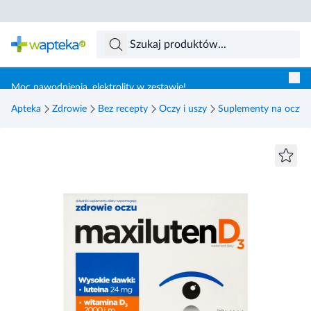
Skocz do treści głównej
Moc nawodnienia, elektrolity w zestawie!
Apteka
Zdrowie
Bez recepty
Oczy i uszy
Suplementy na oczy