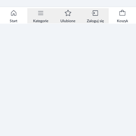
Start
Kategorie
Ulubione
Zaloguj się
Koszyk
Informacje
Zezwolenie
Regulamin Sklepu
Polityka Prywatności sklepu
Zużyty sprzęt elektryczny i elektroniczny