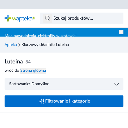
Skocz do treści głównej
Moc nawodnienia, elektrolity w zestawie!
Apteka
Kluczowy składnik: Luteina
Luteina
84
wróć do
Strona główna
Sortowanie: Domyślne
Filtrowanie i kategorie