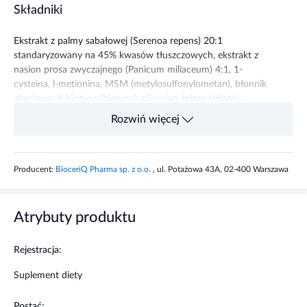
Składniki
Ekstrakt z palmy sabałowej (Serenoa repens) 20:1
standaryzowany na 45% kwasów tłuszczowych, ekstrakt z
nasion prosa zwyczajnego (Panicum miliaceum) 4:1, 1-
cysteina, l-metionina, MSM (metylosulfonylometan), błonnik
akacjowy, d-biotyna (biotyna), glicynian żelaza (żelazo),
glukonian cynku (cynk), l-lizyna, l-prolina, octan D-L-alfa-
Rozwiń więcej
tokoferylu (witamina E), ekstrakt z bambusa (Bambusa
vulgaris) 20:1 standaryzowany na 70% krzemionki, selenian
sodu (selen), pantotenian wapnia (kwas pantotenowy),
Producent:
BioceriQ Pharma sp. z o.o.
, ul. Potażowa 43A, 02-400 Warszawa
ekstrakt z chinowca (Cinchona officinalis) 4:1, glukonian
manganu (mangan), ekstrakt z pieprzu czarnego (Piper nigrum
L) 50:1 standaryzowany na 95% piperyny. molibdenian sodu
(molibden), składnik otoczki kapsułki:
Atrybuty produktu
hydroksypropylometyloceluloza.
Rejestracja:
Składniki
2
%RWS*
Suplement diety
kapsułki
Ekstrakt z palmy sabałowej, w
100
------
Postać: