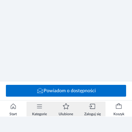
życia.
Przechowywać w temperaturze pokojowej.
Przechowywać w sposób niedostępny dla małych dzieci.
Powiadom o dostępności
Start
Kategorie
Ulubione
Zaloguj się
Koszyk