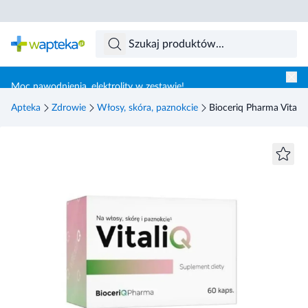
Skocz do treści głównej
Moc nawodnienia, elektrolity w zestawie!
Apteka
Zdrowie
Włosy, skóra, paznokcie
Bioceriq Pharma Vitaliq