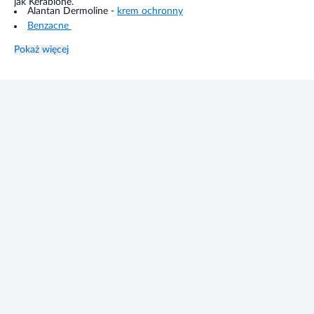
jak Kerabione.
Alantan Dermoline -
krem ochronny
Benzacne
Kerabione booster
Pokaż więcej
Skinoren
Cerave SPF50
Bioderma cicabio
Physiogel krem
Alantan krem
Avene cleanance hydra
Cerkopil