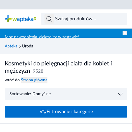
Skocz do treści głównej
Moc nawodnienia, elektrolity w zestawie!
Apteka
Uroda
Kosmetyki do pielęgnacji ciała dla kobiet i
mężczyzn
9528
wróć do
Strona główna
Sortowanie: Domyślne
Filtrowanie i kategorie