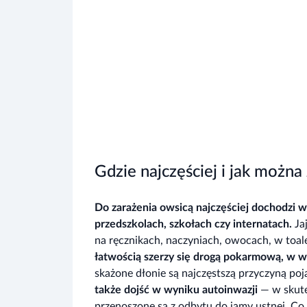
Gdzie najczęściej i jak można
Do zarażenia owsicą najczęściej dochodzi 
przedszkolach, szkołach czy internatach.
Ja
na ręcznikach, naczyniach, owocach, w toal
łatwością szerzy się drogą pokarmową, w wy
skażone dłonie są najczęstszą przyczyną po
także dojść w wyniku autoinwazji
— w skute
przenoszone są z odbytu do jamy ustnej. Co