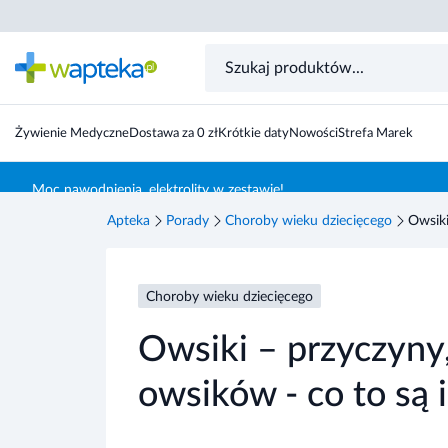
Żywienie Medyczne
Dostawa za 0 zł
Krótkie daty
Nowości
Strefa Marek
Skocz do treści głównej
Moc nawodnienia, elektrolity w zestawie!
Apteka
Porady
Choroby wieku dziecięcego
Owsiki
Choroby wieku dziecięcego
Owsiki – przyczyny,
owsików - co to są i