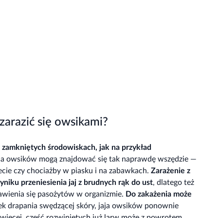
 zarazić się owsikami?
w zamkniętych środowiskach, jak na przykład
ja owsików mogą znajdować się tak naprawdę wszędzie —
ecie czy chociażby w piasku i na zabawkach.
Zarażenie z
niku przeniesienia jaj z brudnych rąk do ust
, dlatego też
jawienia się pasożytów w organizmie.
Do zakażenia może
k drapania swędzącej skóry, jaja owsików ponownie
 więcej, część rozwiniętych już larw może z powrotem