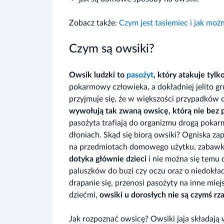
Zobacz także:
Czym jest tasiemiec i jak możn
Czym są owsiki?
Owsik ludzki to
pasożyt
, który atakuje tylko
pokarmowy człowieka, a dokładniej jelito g
przyjmuje się, że w większości przypadków 
wywołują tak zwaną owsicę, którą nie bez 
pasożyta trafiają do organizmu drogą pokar
dłoniach. Skąd się biorą owsiki? Ogniska z
na przedmiotach domowego użytku, zabawka
dotyka głównie dzieci
i nie można się temu
paluszków do buzi czy oczu oraz o niedokła
drapanie się, przenosi pasożyty na inne miej
dziećmi,
owsiki u dorosłych nie są czymś rz
Jak rozpoznać owsicę? Owsiki jaja składają