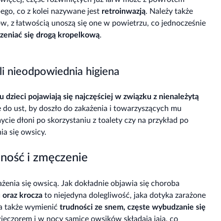
bego, co z kolei nazywane jest
retroinwazją
. Należy także
ów, z łatwością unoszą się one w powietrzu, co jednocześnie
zeniać się drogą kropelkową
.
li nieodpowiednia higiena
u dzieci pojawiają się najczęściej w związku z nienależytą
 do ust, by doszło do zakażenia i towarzyszących mu
e dłoni po skorzystaniu z toalety czy na przykład po
ia się owsicy.
nność i zmęczenie
żenia się owsicą. Jak dokładnie objawia się choroba
 oraz krocza
to niejedyna dolegliwość, jaka dotyka zarażone
a także wymienić
trudności ze snem, częste wybudzanie się
ieczorem i w nocy samice owsików składają jaja, co