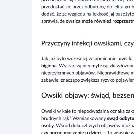
przedostać się przez odbytnicę do jelita gru
dodać, że ze względu na lekkość jaj pasożyt
sprawia, że
owsica może również rozprzestr
Przyczyny infekcji owsikami, czy
Jak już było wcześniej wspominanie,
owsiki 
higieną
. Wystarczą nieumyte rączki włożone
nieprzyjemnych objawów. Nieprawidłowe myci
zabawie, znacząco zwiększa ryzyko pojawien
Owsiki objawy: świąd, bezse
Owsiki w kale to niepodważalna oznaka zaka
brudnych rąk? Wzmiankowany
swąd odbytu
osoby. Wśród dokuczliwych objawów możn
czy nocne moczenie u dzieci
— to właśnie w