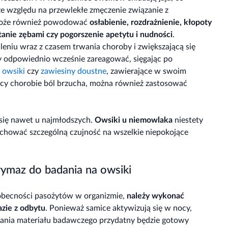
e względu na przewlekłe zmęczenie związanie z
 może również powodować
osłabienie, rozdrażnienie, kłopoty
ytanie zębami czy pogorszenie apetytu i nudności
.
leniu wraz z czasem trwania choroby i zwiększającą się
 by odpowiednio wcześnie zareagować, sięgając po
a owsiki
czy
zawiesiny doustne
, zawierające w swoim
ący chorobie ból brzucha, można również zastosować
 się nawet u najmłodszych.
Owsiki u
niemowlaka
niestety
achować szczególną czujność na wszelkie niepokojące
wymaz do badania na owsiki
 obecności pasożytów w organizmie,
należy wykonać
azie z odbytu
. Ponieważ samice aktywizują się w nocy,
brania materiału badawczego przydatny będzie gotowy