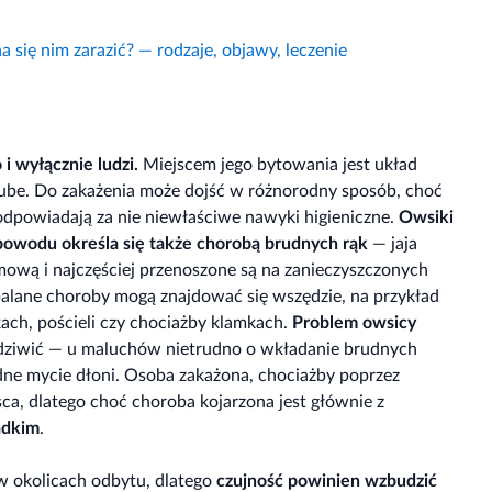
a się nim zarazić? — rodzaje, objawy, leczenie
 i wyłącznie ludzi.
Miejscem jego bytowania jest układ
rube. Do zakażenia może dojść w różnorodny sposób, choć
odpowiadają za nie niewłaściwe nawyki higieniczne.
Owsiki
powodu określa się także chorobą brudnych rąk
— jaja
mową i najczęściej przenoszone są na zanieczyszczonych
apalane choroby mogą znajdować się wszędzie, na przykład
ch, pościeli czy chociażby klamkach.
Problem owsicy
 dziwić — u maluchów nietrudno o wkładanie brudnych
dne mycie dłoni. Osoba zakażona, chociażby poprzez
sca, dlatego choć choroba kojarzona jest głównie z
adkim
.
 w okolicach odbytu, dlatego
czujność powinien wzbudzić