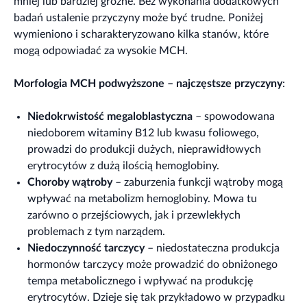
mniej lub bardziej groźne. Bez wykonania dodatkowych
badań ustalenie przyczyny może być trudne. Poniżej
wymieniono i scharakteryzowano kilka stanów, które
mogą odpowiadać za wysokie MCH.
Morfologia MCH podwyższone – najczęstsze przyczyny
:
Niedokrwistość megaloblastyczna
– spowodowana
niedoborem witaminy B12 lub kwasu foliowego,
prowadzi do produkcji dużych, nieprawidłowych
erytrocytów z dużą ilością hemoglobiny.
Choroby wątroby
– zaburzenia funkcji wątroby mogą
wpływać na metabolizm hemoglobiny. Mowa tu
zarówno o przejściowych, jak i przewlekłych
problemach z tym narządem.
Niedoczynność tarczycy
– niedostateczna produkcja
hormonów tarczycy może prowadzić do obniżonego
tempa metabolicznego i wpływać na produkcję
erytrocytów. Dzieje się tak przykładowo w przypadku