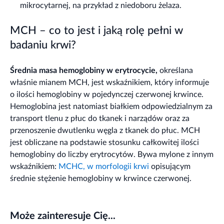
mikrocytarnej, na przykład z niedoboru żelaza.
MCH – co to jest i jaką rolę pełni w
badaniu krwi?
Średnia masa hemoglobiny w erytrocycie,
określana
właśnie mianem MCH, jest wskaźnikiem, który informuje
o ilości hemoglobiny w pojedynczej czerwonej krwince.
Hemoglobina jest natomiast białkiem odpowiedzialnym za
transport tlenu z płuc do tkanek i narządów oraz za
przenoszenie dwutlenku węgla z tkanek do płuc. MCH
jest obliczane na podstawie stosunku całkowitej ilości
hemoglobiny do liczby erytrocytów. Bywa mylone z innym
wskaźnikiem:
MCHC, w morfologii krwi
opisującym
średnie stężenie hemoglobiny w krwince czerwonej.
Może zainteresuje Cię...