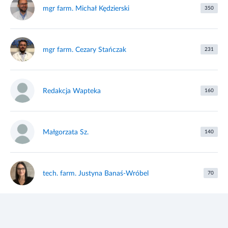
mgr farm. Michał Kędzierski
350
mgr farm. Cezary Stańczak
231
Redakcja Wapteka
160
Małgorzata Sz.
140
tech. farm. Justyna Banaś-Wróbel
70