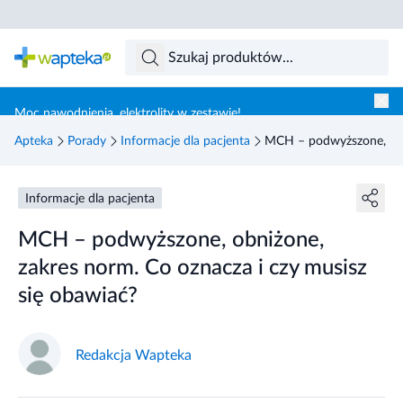
Skocz do treści głównej
Moc nawodnienia, elektrolity w zestawie!
Apteka
Porady
Informacje dla pacjenta
MCH – podwyższone, obni
Informacje dla pacjenta
MCH – podwyższone, obniżone,
zakres norm. Co oznacza i czy musisz
się obawiać?
Redakcja Wapteka