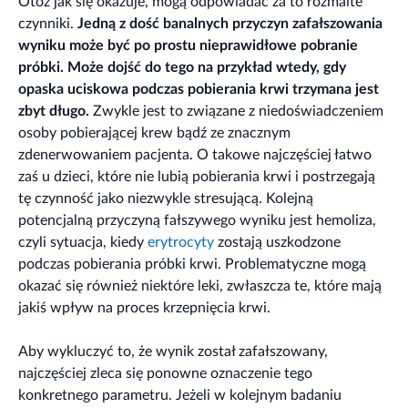
Otóż jak się okazuje, mogą odpowiadać za to rozmaite
czynniki.
Jedną z dość banalnych przyczyn zafałszowania
wyniku może być po prostu nieprawidłowe pobranie
próbki. Może dojść do tego na przykład wtedy, gdy
opaska uciskowa podczas pobierania krwi trzymana jest
zbyt długo.
Zwykle jest to związane z niedoświadczeniem
osoby pobierającej krew bądź ze znacznym
zdenerwowaniem pacjenta. O takowe najczęściej łatwo
zaś u dzieci, które nie lubią pobierania krwi i postrzegają
tę czynność jako niezwykle stresującą. Kolejną
potencjalną przyczyną fałszywego wyniku jest hemoliza,
czyli sytuacja, kiedy
erytrocyty
zostają uszkodzone
podczas pobierania próbki krwi. Problematyczne mogą
okazać się również niektóre leki, zwłaszcza te, które mają
jakiś wpływ na proces krzepnięcia krwi.
Aby wykluczyć to, że wynik został zafałszowany,
najczęściej zleca się ponowne oznaczenie tego
konkretnego parametru. Jeżeli w kolejnym badaniu