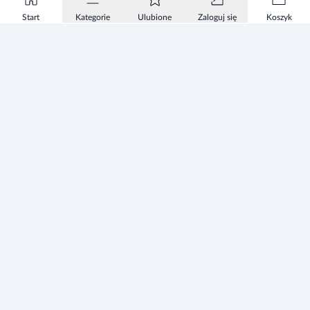
Start
Kategorie
Ulubione
Zaloguj się
Koszyk
Informacje
Zezwolenie
Regulamin Sklepu
Polityka Prywatności sklepu
Zużyty sprzęt elektryczny i elektroniczny
Mapa strony