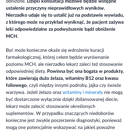
obniżone.
Dzięki konsultacji możliwe będzie wstępne
ustalenie przyczyny nieprawidłowych wyników.
Nierzadko udaje się to ustalić już na podstawie wywiadu,
z którego może na przykład wyniknąć, że pacjent zażywa
leki odpowiedzialne za podwyższenie bądź obniżenie
MCH.
Być może konieczne okaże się wdrożenie kuracji
farmakologicznej, której celem będzie wyrównanie
poziomu MCH, ale nierzadko lekarz zaleci też stosowanie
odpowiedniej diety.
Powinna być ona bogata w produkty,
które zawierają dużo żelaza, witaminy B12 oraz kwasu
foliowego
, czyli między innymi podroby, jajka czy świeże
warzywa. Jeżeli żelazo oraz
witaminy i minerały
nie mogą
być dostarczone wyłącznie dzięki zbilansowanej diecie,
lekarz może zalecić stosowanie określonych
suplementów. W przypadku znaczących niedoborów
konieczne jest zwykle poszerzenie diagnostyki, ponieważ
mogą one potencjalnie wskazywać na jakieś poważne