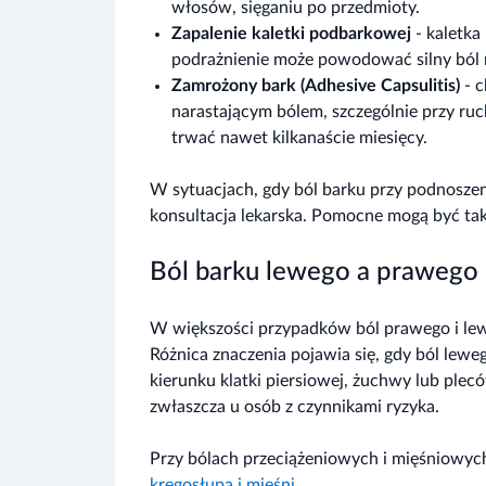
włosów, sięganiu po przedmioty.
Zapalenie kaletki podbarkowej
- kaletka
podrażnienie może powodować silny ból r
Zamrożony bark (Adhesive Capsulitis)
- c
narastającym bólem, szczególnie przy ruc
trwać nawet kilkanaście miesięcy.
W sytuacjach, gdy ból barku przy podnoszeniu
konsultacja lekarska. Pomocne mogą być ta
Ból barku lewego a prawego 
W większości przypadków ból prawego i le
Różnica znaczenia pojawia się, gdy ból lewe
kierunku klatki piersiowej, żuchwy lub plec
zwłaszcza u osób z czynnikami ryzyka.
Przy bólach przeciążeniowych i mięśniowy
kręgosłupa i mięśni
.