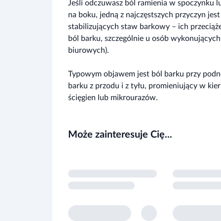
Jeśli odczuwasz ból ramienia w spoczynku lu
na boku, jedną z najczęstszych przyczyn jes
stabilizujących staw barkowy – ich przecią
ból barku, szczególnie u osób wykonującyc
biurowych).
Typowym objawem jest ból barku przy podnos
barku z przodu i z tyłu, promieniujący w ki
ścięgien lub mikrourazów.
Może zainteresuje Cię...