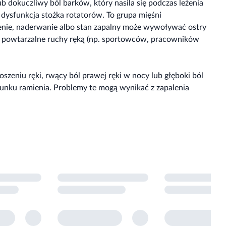
b dokuczliwy ból barków, który nasila się podczas leżenia
t dysfunkcja stożka rotatorów. To grupa mięśni
żenie, naderwanie albo stan zapalny może wywoływać ostry
h powtarzalne ruchy ręką (np. sportowców, pracowników
zeniu ręki, rwący ból prawej ręki w nocy lub głęboki ból
erunku ramienia. Problemy te mogą wynikać z zapalenia