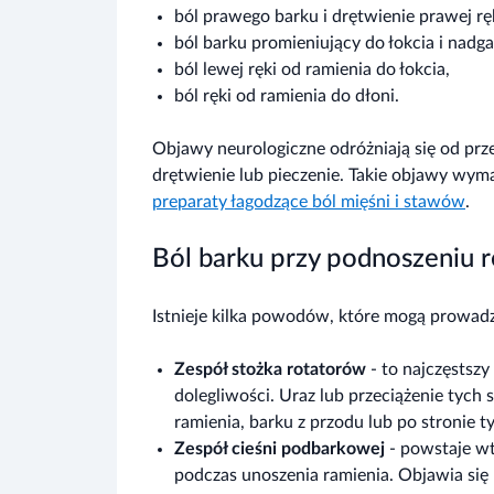
ból prawego barku i drętwienie prawej ręk
ból barku promieniujący do łokcia i nadga
ból lewej ręki od ramienia do łokcia,
ból ręki od ramienia do dłoni.
Objawy neurologiczne odróżniają się od prz
drętwienie lub pieczenie. Takie objawy wyma
preparaty łagodzące ból mięśni i stawów
.
Ból barku przy podnoszeniu r
Istnieje kilka powodów, które mogą prowadz
Zespół stożka rotatorów
- to najczęstsz
dolegliwości. Uraz lub przeciążenie tych
ramienia, barku z przodu lub po stronie ty
Zespół cieśni podbarkowej
- powstaje wte
podczas unoszenia ramienia. Objawia się 