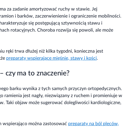
 ma za zadanie amortyzować ruchy w stawie. Jej
amion i barków, zaczerwienienie i ograniczenie mobilności.
harakteryzuje się postępującą sztywnością stawu i
hach rotacyjnych. Choroba rozwija się powoli, ale może
 ręki trwa dłużej niż kilka tygodni, konieczna jest
kże
preparaty wspierające mięśnie, stawy i kości
.
– czy ma to znaczenie?
wego barku wynika z tych samych przyczyn ortopedycznych.
go ramienia jest nagły, niezwiązany z ruchem i promieniuje w
ów. Taki objaw może sugerować dolegliwości kardiologiczne,
ch wspierająco można zastosować
preparaty na ból pleców,