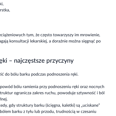
i,
rstka,
eciążeniowych tym, że często towarzyszy im mrowienie,
gają konsultacji lekarskiej, a doraźnie można sięgnąć po
ęki – najczęstsze przyczyny
ić do bólu barku podczas podnoszenia ręki.
y powód bólu ramienia przy podnoszeniu ręki oraz nocnych
 struktur ogranicza zakres ruchu, powoduje sztywność i ból
lnej.
dy, gdy struktury barku (ścięgna, kaletki) są „uciskane”
bólem barku z tyłu lub przodu, trudnością w czesaniu