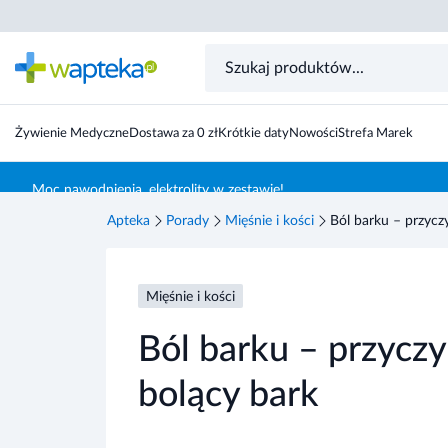
Żywienie Medyczne
Dostawa za 0 zł
Krótkie daty
Nowości
Strefa Marek
Skocz do treści głównej
Moc nawodnienia, elektrolity w zestawie!
Apteka
Porady
Mięśnie i kości
Ból barku – przyczy
Mięśnie i kości
Ból barku – przyczy
bolący bark