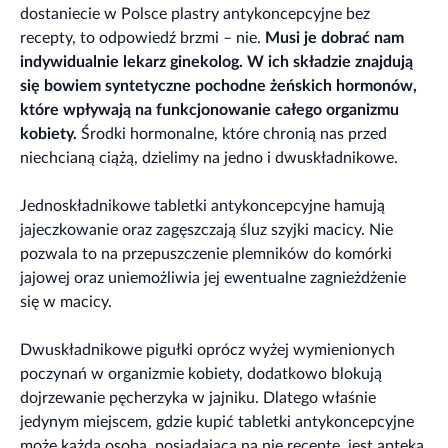
dostaniecie w Polsce plastry antykoncepcyjne bez
recepty, to odpowiedź brzmi – nie.
Musi je dobrać nam
indywidualnie lekarz ginekolog. W ich składzie znajdują
się bowiem syntetyczne pochodne żeńskich hormonów,
które wpływają na funkcjonowanie całego organizmu
kobiety.
Środki hormonalne, które chronią nas przed
niechcianą ciążą, dzielimy na jedno i dwuskładnikowe.
Jednoskładnikowe tabletki antykoncepcyjne hamują
jajeczkowanie oraz zagęszczają śluz szyjki macicy. Nie
pozwala to na przepuszczenie plemników do komórki
jajowej oraz uniemożliwia jej ewentualne zagnieżdżenie
się w macicy.
Dwuskładnikowe pigułki oprócz wyżej wymienionych
poczynań w organizmie kobiety, dodatkowo blokują
dojrzewanie pęcherzyka w jajniku. Dlatego właśnie
jedynym miejscem, gdzie kupić tabletki antykoncepcyjne
może każda osoba, posiadająca na nie receptę, jest apteka.