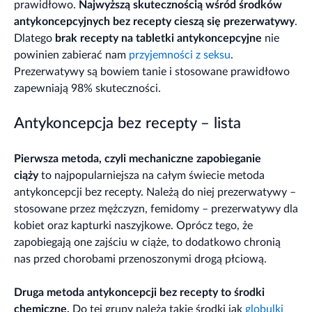
prawidłowo.
Najwyższą skutecznością wśród środków
antykoncepcyjnych bez recepty cieszą się prezerwatywy
.
Dlatego
brak recepty na tabletki antykoncepcyjne
nie
powinien zabierać nam
przyjemności z seksu
.
Prezerwatywy są bowiem tanie i stosowane prawidłowo
zapewniają 98% skuteczności.
Antykoncepcja bez recepty – lista
Pierwsza metoda, czyli mechaniczne zapobieganie
ciąży
to najpopularniejsza na całym świecie metoda
antykoncepcji bez recepty. Należą do niej prezerwatywy –
stosowane przez mężczyzn, femidomy – prezerwatywy dla
kobiet oraz kapturki naszyjkowe. Oprócz tego, że
zapobiegają one zajściu w ciąże, to dodatkowo chronią
nas przed chorobami przenoszonymi drogą płciową.
Druga metoda antykoncepcji bez recepty to środki
chemiczne.
Do tej grupy należą takie środki jak
globulki