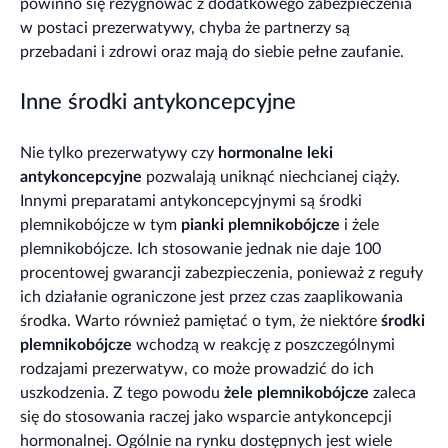
powinno się rezygnować z dodatkowego zabezpieczenia
w postaci prezerwatywy, chyba że partnerzy są
przebadani i zdrowi oraz mają do siebie pełne zaufanie.
Inne środki antykoncepcyjne
Nie tylko prezerwatywy czy
hormonalne
leki
antykoncepcyjne
pozwalają uniknąć niechcianej ciąży.
Innymi preparatami antykoncepcyjnymi są środki
plemnikobójcze w tym
pianki plemnikobójcze
i żele
plemnikobójcze. Ich stosowanie jednak nie daje 100
procentowej gwarancji zabezpieczenia, ponieważ z reguły
ich działanie ograniczone jest przez czas zaaplikowania
środka. Warto również pamiętać o tym, że niektóre
środki
plemnikobójcze
wchodzą w reakcję z poszczególnymi
rodzajami prezerwatyw, co może prowadzić do ich
uszkodzenia. Z tego powodu
żele plemnikobójcze
zaleca
się do stosowania raczej jako wsparcie antykoncepcji
hormonalnej. Ogólnie na rynku dostępnych jest wiele