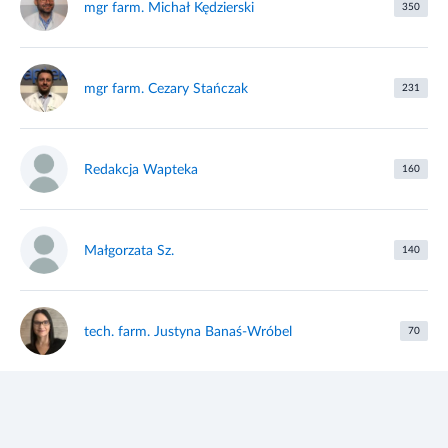
mgr farm. Michał Kędzierski
350
mgr farm. Cezary Stańczak
231
Redakcja Wapteka
160
Małgorzata Sz.
140
tech. farm. Justyna Banaś-Wróbel
70