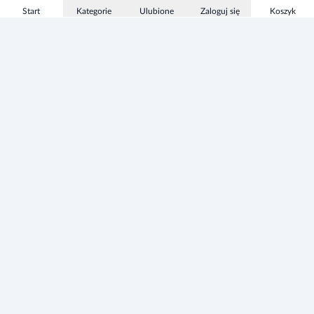
Start
Kategorie
Ulubione
Zaloguj się
Koszyk
Informacje
Zezwolenie
Regulamin Sklepu
Polityka Prywatności sklepu
Zużyty sprzęt elektryczny i elektroniczny
Mapa strony