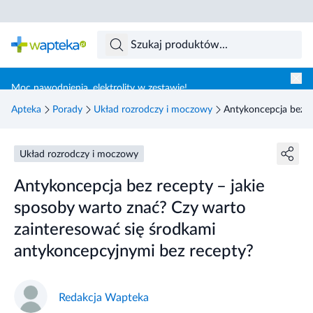
Skocz do treści głównej
Moc nawodnienia, elektrolity w zestawie!
Apteka
Porady
Układ rozrodczy i moczowy
Antykoncepcja bez r
Układ rozrodczy i moczowy
Antykoncepcja bez recepty – jakie
sposoby warto znać? Czy warto
zainteresować się środkami
antykoncepcyjnymi bez recepty?
Redakcja Wapteka