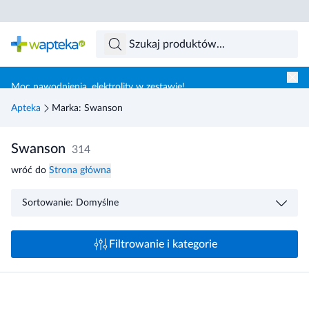
Skocz do treści głównej
Moc nawodnienia, elektrolity w zestawie!
Apteka
Marka: Swanson
Swanson
314
wróć do
Strona główna
Sortowanie: Domyślne
Filtrowanie i kategorie