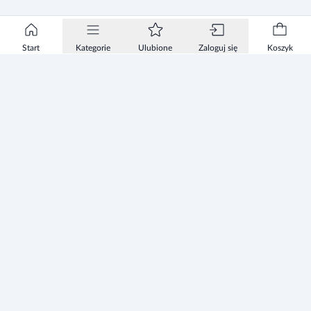
Start
Kategorie
Ulubione
Zaloguj się
Koszyk
Informacje
Zezwolenie
Regulamin Sklepu
Polityka Prywatności sklepu
Zużyty sprzęt elektryczny i elektroniczny