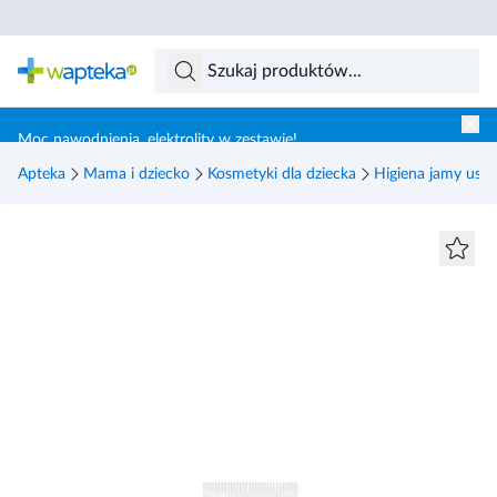
Skocz do treści głównej
Moc nawodnienia, elektrolity w zestawie!
Apteka
Mama i dziecko
Kosmetyki dla dziecka
Higiena jamy ustn