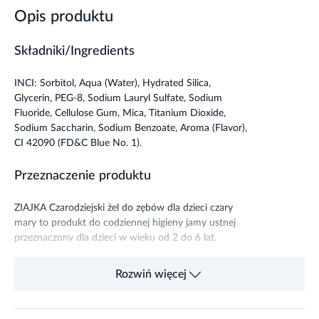
Opis produktu
Składniki/Ingredients
INCI: Sorbitol, Aqua (Water), Hydrated Silica,
Glycerin, PEG-8, Sodium Lauryl Sulfate, Sodium
Fluoride, Cellulose Gum, Mica, Titanium Dioxide,
Sodium Saccharin, Sodium Benzoate, Aroma (Flavor),
CI 42090 (FD&C Blue No. 1).
Przeznaczenie produktu
ZIAJKA Czarodziejski żel do zębów dla dzieci czary
mary to produkt do codziennej higieny jamy ustnej
przeznaczony dla dzieci w wieku od 2 do 6 lat.
Stosowanie produktu
Rozwiń więcej
Do mycia zębów używać niewielkiej ilości żelu
wielkości ziarenka grochu. Stosować co najmniej 2