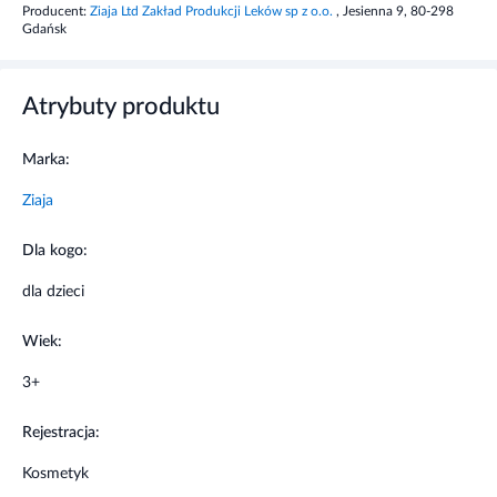
Producent:
Ziaja Ltd Zakład Produkcji Leków sp z o.o.
, Jesienna 9, 80-298
razy dziennie pod kontrolą osób dorosłych.
Gdańsk
Informacje o bezpieczeństwie
Atrybuty produktu
Unikać kontaktu z oczami. Nie stosować w przypadku
uczulenia na którykolwiek składnik produktu.
Marka:
Ziaja
Dla kogo:
dla dzieci
Wiek:
3+
Rejestracja:
Kosmetyk