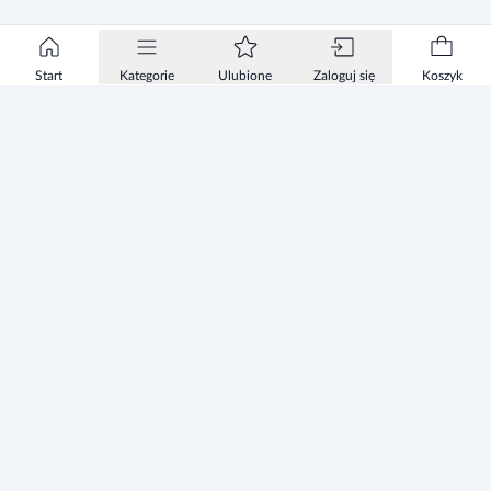
Start
Kategorie
Ulubione
Zaloguj się
Koszyk
Informacje
Zezwolenie
Regulamin Sklepu
Polityka Prywatności sklepu
Zużyty sprzęt elektryczny i elektroniczny