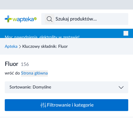
Skocz do treści głównej
Moc nawodnienia, elektrolity w zestawie!
Apteka
Kluczowy składnik: Fluor
Fluor
156
wróć do
Strona główna
Sortowanie: Domyślne
Filtrowanie i kategorie