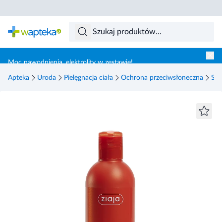
Skocz do treści głównej
Moc nawodnienia, elektrolity w zestawie!
Apteka
Uroda
Pielęgnacja ciała
Ochrona przeciwsłoneczna
Sam