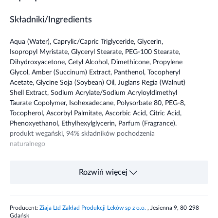
Składniki/Ingredients
Aqua (Water), Caprylic/Capric Triglyceride, Glycerin,
Isopropyl Myristate, Glyceryl Stearate, PEG-100 Stearate,
Dihydroxyacetone, Cetyl Alcohol, Dimethicone, Propylene
Glycol, Amber (Succinum) Extract, Panthenol, Tocopheryl
Acetate, Glycine Soja (Soybean) Oil, Juglans Regia (Walnut)
Shell Extract, Sodium Acrylate/Sodium Acryloyldimethyl
Taurate Copolymer, Isohexadecane, Polysorbate 80, PEG-8,
Tocopherol, Ascorbyl Palmitate, Ascorbic Acid, Citric Acid,
Phenoxyethanol, Ethylhexylglycerin, Parfum (Fragrance).
produkt wegański, 94% składników pochodzenia
naturalnego
Przeznaczenie produktu
Rozwiń więcej
Nadaje skórze równomierny odcień opalenizny bez narażania
jej na szkodliwe działanie promieni słonecznych.
Producent:
Ziaja Ltd Zakład Produkcji Leków sp z o.o.
, Jesienna 9, 80-298
Gdańsk