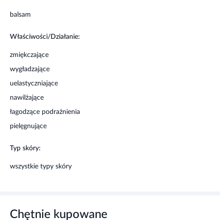
uczulenia na którykolwiek składnik produktu.
balsam
Właściwości/Działanie:
zmiękczające
wygładzające
uelastyczniające
nawilżające
łagodzące podrażnienia
pielęgnujące
Typ skóry:
wszystkie typy skóry
Chętnie kupowane