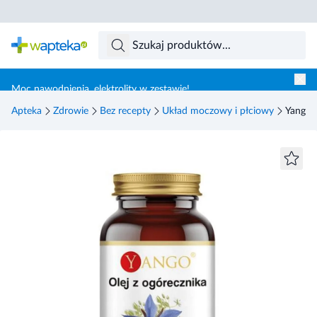
Skocz do treści głównej
Moc nawodnienia, elektrolity w zestawie!
Apteka
Zdrowie
Bez recepty
Układ moczowy i płciowy
Yango O