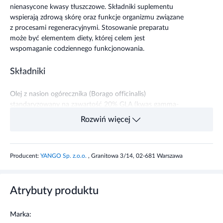
nienasycone kwasy tłuszczowe. Składniki suplementu
wspierają zdrową skórę oraz funkcje organizmu związane
z procesami regeneracyjnymi. Stosowanie preparatu
może być elementem diety, której celem jest
wspomaganie codziennego funkcjonowania.
Składniki
Olej z nasion ogórecznika (Borago officinalis)
standaryzowany na zawartość 20% GLA (kwas gamma-
linolenowy), gliceryna, D-alfa tokoferol. Skład kapsułki:
Rozwiń więcej
żelatyna.
Zalecane dzienne spożycie
Producent:
YANGO Sp. z.o.o.
, Granitowa 3/14, 02-681 Warszawa
Dorośli: 1 kapsułka 2 razy dziennie, po posiłku, popijając
dużą ilością wody.
Atrybuty produktu
Ostrzeżenia dotyczące bezpieczeństwa
Marka: