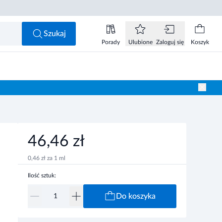
46,46 zł
Do koszyka
Szukaj
Porady
Ulubione
Zaloguj się
Koszyk
46,46 zł
0,46 zł za 1 ml
Ilość sztuk:
Do koszyka