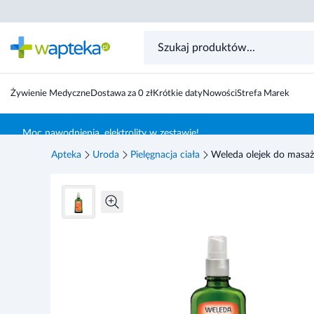
Weleda olejek do masażu z arniką 100 ml
Żywienie Medyczne
Dostawa za 0 zł
Krótkie daty
Nowości
Strefa Marek
Skocz do treści głównej
Moc nawodnienia, elektrolity w zestawie!
Apteka
Uroda
Pielęgnacja ciała
Weleda olejek do masaż