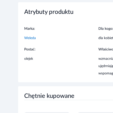
Atrybuty produktu
Marka:
Dla kogo
Weleda
dla kobie
Postać:
Właściwo
olejek
wzmacnia
ujędrniaj
wspomag
Chętnie kupowane