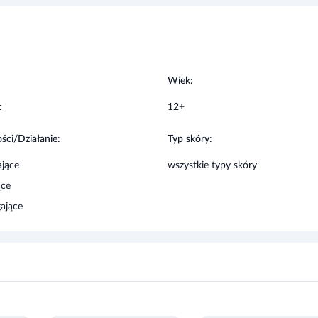
:
Wiek:
t
12+
ści/Działanie:
Typ skóry:
jące
wszystkie typy skóry
ące
ające