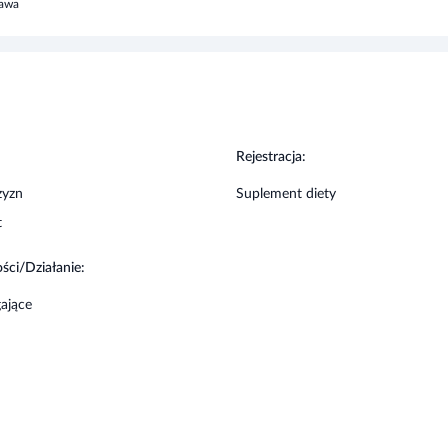
zawa
:
Rejestracja:
zyzn
Suplement diety
t
ści/Działanie:
ające