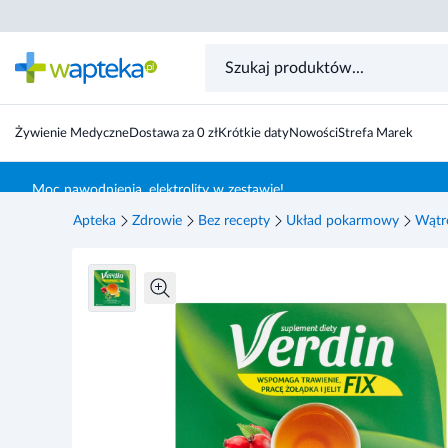
Verdin fix mieszanka 6 ziół 40 saszetek
Żywienie Medyczne
Dostawa za 0 zł
Krótkie daty
Nowości
Strefa Marek
Skocz do treści głównej
Moc nawodnienia, elektrolity w zestawie!
Apteka
Zdrowie
Bez recepty
Układ pokarmowy
Wątr