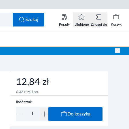
12,84 zł
Do koszyka
Szukaj
Porady
Ulubione
Zaloguj się
Koszyk
12,84 zł
0,32 zł za 1 szt.
Ilość sztuk:
Do koszyka