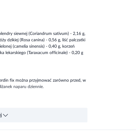
olendry siewnej (Coriandrum sativum) - 2,16 g,
 dzikiej (Rosa canina) - 0,56 g, liść palczatki
elonej (camelia sinensis) - 0,40 g, korzeń
zka lekarskiego (Taraxacum officinale) - 0,20 g
Verdin fix można przyjmować zarówno przed, w
iliżanek naparu dziennie.
być stosowany w nadmiernych ilościach przez
j
tosowania preparatu przez kobiety w ciąży lub