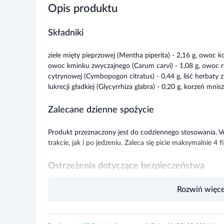
Opis produktu
Składniki
ziele mięty pieprzowej (Mentha piperita) - 2,16 g, owoc k
owoc kminku zwyczajnego (Carum carvi) - 1,08 g, owoc róży
cytrynowej (Cymbopogon citratus) - 0,44 g, liść herbaty zi
lukrecji gładkiej (Glycyrrhiza glabra) - 0,20 g, korzeń mnis
Zalecane dzienne spożycie
Produkt przeznaczony jest do codziennego stosowania. 
trakcie, jak i po jedzeniu. Zaleca się picie maksymalnie 4 f
Ostrzeżenia dotyczące bezpieczeństwa
Ze względu na zawartość lukrecji produkt nie powinien 
Rozwiń więce
osoby cierpiące na nadciśnienie. Nie zaleca się również s
karmiące piersią.