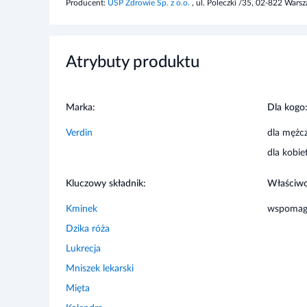
Producent:
USP Zdrowie Sp. z o.o.
, ul. Poleczki /35, 02-822 Wars
Atrybuty produktu
Marka:
Dla kogo
Verdin
dla mężc
dla kobie
Kluczowy składnik:
Właściwo
Kminek
wspomag
Dzika róża
Lukrecja
Mniszek lekarski
Mięta