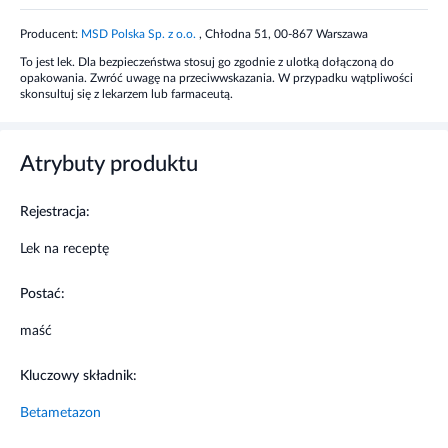
Producent:
MSD Polska Sp. z o.o.
, Chłodna 51, 00-867 Warszawa
Właściwości maści Triderm wynikają ze skojarzonego
To jest lek. Dla bezpieczeństwa stosuj go zgodnie z ulotką dołączoną do
działania substancji czynnych: dipropionianu betametazonu,
opakowania. Zwróć uwagę na przeciwwskazania. W przypadku wątpliwości
gentamycyny i klotrymazolu. Dipropionian stosowany
skonsultuj się z lekarzem lub farmaceutą.
miejscowo wywiera szybkie i długotrwałe działanie
przeciwzapalne, przeciwświądowe i obkurczające naczynia
krwionośne. Gentamycyna jest antybiotykiem
Atrybuty produktu
aminoglikozydowym, o szerokim spektrum działania
przeciwbakteryjnego. Klotrymazol posiada szerokie spektrum
działania przeciwgrzybiczego. Hamuje rozwój grzybów
Rejestracja:
wywołujących choroby skóry, działa na ścianę komórkową
Lek na receptę
grzyba.
Postać:
Wskazania
maść
Triderm maść stosuje się na objawowe leczenie zmian
zapalnych skóry, powikłanych wtórnymi zakażeniami
Kluczowy składnik:
wywołanymi przez drobnoustroje wrażliwe na gentamycynę i
klotrymazol. W leczeniu miejscowym grzybicy pachwin,
Betametazon
krocza, stóp i nieowłosionej skóry. Klotrymazol stosowany na