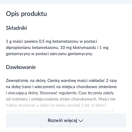
Opis produktu
Składniki
1 g maści zawiera 0,5 mg betametazonu w postaci
dipropionianu betametazonu, 10 mg klotrymazolu i 1 mg
gentamycyny w postaci siarczanu gentamycyny.
Dawkowanie
Zewnętrznie, na skórę. Cienką warstwę maści nakładać 2 razy
na dobę (rano i wieczorem) na miejsca chorobowo zmienione
i otaczającą skórę. Stosować regularnie. Czas leczenia zależy
od rozmiaru i umiejscowienia zmian chorobowych. Maści nie
należy stosować u dzieci w wieku poniżej 2 lat. U dzieci
powyżej 2 roku życia można stosować nie dłużej niż przez 5
dni.
Rozwiń więcej
Działanie