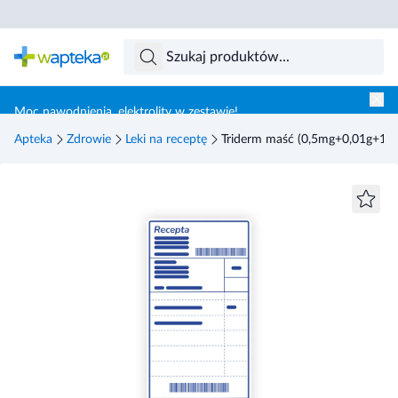
Skocz do treści głównej
Moc nawodnienia, elektrolity w zestawie!
Apteka
Zdrowie
Leki na receptę
Triderm maść (0,5mg+0,01g+1mg