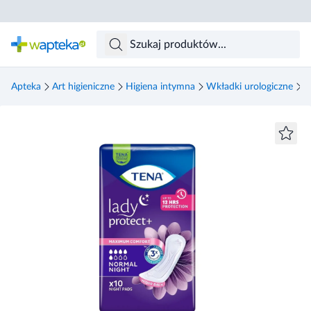
Skocz do treści głównej
Apteka
Art higieniczne
Higiena intymna
Wkładki urologiczne
T