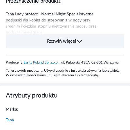
Przeznaczenie produktu
Tena Lady protect+ Normal Night Specjalistyczne
podpaski dla kobiet do stosowania w nocy przy
średnim i ciężkim stopniu nietrzymania moczu oraz
podczas menstruacji.
Rozwiń więcej
Sposób użycia wyrobu medycznego
Podpaskę należy przykleić do bielizny.
Producent:
Essity Poland Sp. z.o.o.
, ul. Puławska 435A, 02-801 Warszawa
To jest wyrób medyczny. Używaj zgodnie z instrukcją używania lub etykietą.
Zawartość opakowania
W razie wątpliwości skonsultuj się z lekarzem lub farmaceutą.
10 sztuk
Atrybuty produktu
Ostrzeżenia i środki ostrożności
Marka:
Tylko jednorazowego użytku.
Tena