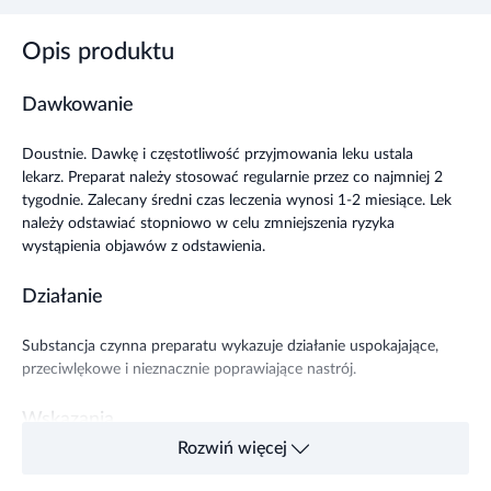
Opis produktu
Dawkowanie
Doustnie. Dawkę i częstotliwość przyjmowania leku ustala
lekarz. Preparat należy stosować regularnie przez co najmniej 2
tygodnie. Zalecany średni czas leczenia wynosi 1-2 miesiące. Lek
należy odstawiać stopniowo w celu zmniejszenia ryzyka
wystąpienia objawów z odstawienia.
Działanie
Substancja czynna preparatu wykazuje dzia
ł
anie uspokajaj
ą
ce,
przeciwl
ę
kowe i nieznacznie poprawiaj
ą
ce
nastrój.
Wskazania
Rozwiń więcej
Preparat stosowany jest w leczeniu zaburzeń l
ę
kowych