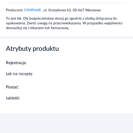
uogólnionych i zaburzeń wyst
ę
puj
ą
cych pod postaci
ą
somatyczn
ą.
Producent:
SYMPHAR
, ul. Koszykowa 65, 00-667 Warszawa
To jest lek. Dla bezpieczeństwa stosuj go zgodnie z ulotką dołączoną do
Działania niepożądane
opakowania. Zwróć uwagę na przeciwwskazania. W przypadku wątpliwości
skonsultuj się z lekarzem lub farmaceutą.
Często, zwykle na początku leczenia może wystąpić zmęczenie,
suchość błony śluzowej jamy ustnej, uczucie zatkanego nosa,
spadki ciśnienia. Niezbyt często: zawroty głowy, senność,
Atrybuty produktu
zaburzenia oddawania moczu, zaburzenia widzenia, drżenie,
zwiększenie masy ciała, uczucie pragnienia, przyśpieszenie pracy
Rejestracja:
serca, zaparcia, okresowo zwiększona aktywność enzymów
wątrobowych, skórne reakcje nadwrażliwości (wysypka,
Lek na receptę
pokrzywka), zaburzenia ejakulacji, zaburzenia erekcji. Rzadko:
zmiany obrazu krwi, stany pobudzenia, bóle głowy, parestezje,
Postać:
stany splątania, pobudzenie, pocenie się, zaburzenia snu, stany
zapaści, zaburzenia przewodzenia, nasilenie istniejącej
tabletki
niewydolności serca, zaburzenia żołądkowo-jelitowe, zaburzenia
smaku, porażenna niedrożność jelit, nudności, wymioty, obrzęki,
zatrzymanie moczu, mlekotok. Bardzo rzadko: agranulocytoza,
mózgowe napady drgawkowe, zaburzenia motoryczne (akatyzja,
dyskinezy), ataksja, polineuropatie, nagła jaskra, stany