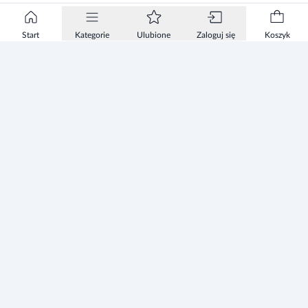
Prowadzenie pojazdów i maszyn
Start
Kategorie
Ulubione
Zaloguj się
Koszyk
Występowanie po zastosowaniu leku takich działań
niepożądanych jak np. senność, zawroty głowy, zaburzenia
widzenia stwarza niebezpieczeństwo związane z prowadzeniem
pojazdów oraz obsługą maszyn.
Informacje
Zezwolenie
Regulamin Sklepu
Polityka Prywatności sklepu
Zużyty sprzęt elektryczny i elektroniczny