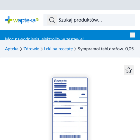
Skocz do treści głównej
Moc nawodnienia, elektrolity w zestawie!
Apteka
Zdrowie
Leki na receptę
Sympramol tabl.drażow. 0,05 g 6