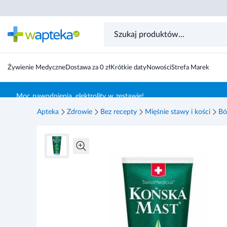
PferdeBalsam Końska maść z CBD chłodząca 200 ml
Żywienie Medyczne
Dostawa za 0 zł
Krótkie daty
Nowości
Strefa Marek
Skocz do treści głównej
Moc nawodnienia, elektrolity w zestawie!
Apteka
Zdrowie
Bez recepty
Mięśnie stawy i kości
Bó