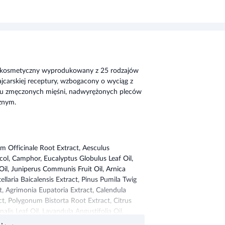
 kosmetyczny wyprodukowany z 25 rodzajów
jcarskiej receptury, wzbogacony o wyciąg z
żu zmęczonych mięśni, nadwyrężonych pleców
znym.
m Officinale Root Extract, Aesculus
ol, Camphor, Eucalyptus Globulus Leaf Oil,
 Oil, Juniperus Communis Fruit Oil, Arnica
llaria Baicalensis Extract, Pinus Pumila Twig
t, Agrimonia Eupatoria Extract, Calendula
act, Polygonum Bistorta Root Extract, Citrus
alis Leaf Oil, Lavandula Angustifolia Oil,
momilla Recutita Flower Extract, Carbomer,
j
dium Hydroxide, Ethylhexylglycerin, PEG-12