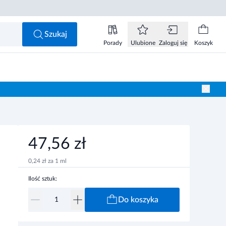
47,56 zł
Do koszyka
Szukaj
Porady
Ulubione
Zaloguj się
Koszyk
47,56 zł
0,24 zł za 1 ml
Ilość sztuk:
Do koszyka