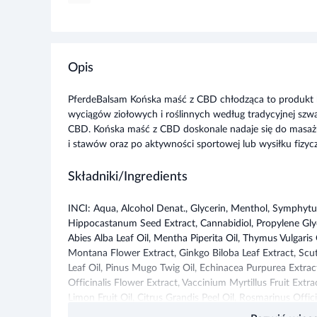
Opis
PferdeBalsam Końska maść z CBD chłodząca to produkt
wyciągów ziołowych i roślinnych według tradycyjnej szwa
CBD. Końska maść z CBD doskonale nadaje się do masa
i stawów oraz po aktywności sportowej lub wysiłku fizyc
Składniki/Ingredients
INCI: Aqua, Alcohol Denat., Glycerin, Menthol, Symphytu
Hippocastanum Seed Extract, Cannabidiol, Propylene Glyc
Abies Alba Leaf Oil, Mentha Piperita Oil, Thymus Vulgaris
Montana Flower Extract, Ginkgo Biloba Leaf Extract, Scute
Leaf Oil, Pinus Mugo Twig Oil, Echinacea Purpurea Extrac
Officinalis Flower Extract, Vaccinium Myrtillus Fruit Extr
Limon Fruit Oil, Citrus Grandis Peel Oil, Rosmarinus Officin
Calluna Vulgaris Extract, Ribes Nigrum Fruit Extract, Cha
Rozwiń więce
Polysorbate 80, Imidazolidinyl Urea, Phenoxyethanol, So