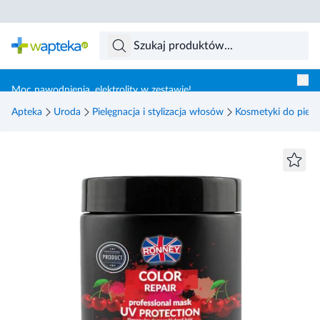
Skocz do treści głównej
Moc nawodnienia, elektrolity w zestawie!
Apteka
Uroda
Pielęgnacja i stylizacja włosów
Kosmetyki do pielę