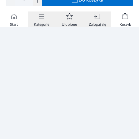
Do koszyka
Start
Kategorie
Ulubione
Zaloguj się
Koszyk
Informacje
Zezwolenie
Regulamin Sklepu
Polityka Prywatności sklepu
Zużyty sprzęt elektryczny i elektroniczny