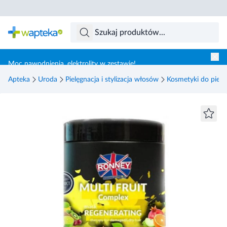
Skocz do treści głównej
Moc nawodnienia, elektrolity w zestawie!
Apteka
Uroda
Pielęgnacja i stylizacja włosów
Kosmetyki do pielę