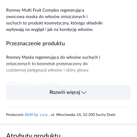
Ronney Multi Fruit Complex regenerująca
owocowa maska do włosów zniszczonych i
suchych to produkt kosmetyczny, którego składniki
wpływają na wygląd i jak na kondycję włosów.
Przeznaczenie produktu
Ronney Maska regenerująca do włosów suchych i
zniszczonych to kosmetyk przeznaczony do
codziennej pielęgnacji włosów i skóry głowy.
Właściwości produktu
Rozwiń więcej
Składniki produktu odżywiają włosy, nawilżają i
wzmacniają.
Producent:
DLM Sp. z o.o.
, ul. Wrocławska 1A, 52-200 Suchy Dwór
Stosowanie produktu
Nałóż maskę na wilgotne włosy, pozostaw na około
Atrybuty produktu