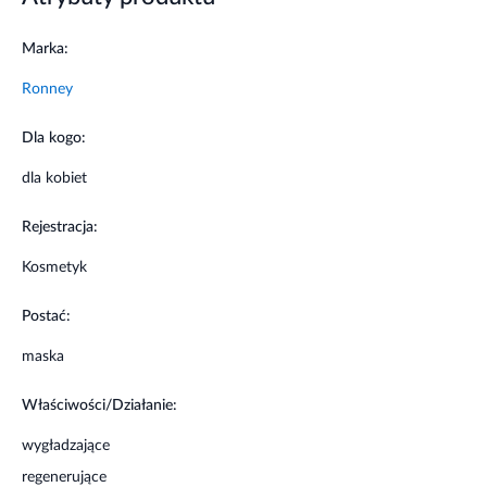
5 minut a następnie obficie spłucz włosy.
Marka:
Informacje o bezpieczeństwie
Ronney
Unikać kontaktu z oczami. Nie stosować w
przypadku uczulenia na którykolwiek składnik
Dla kogo:
produktu.
dla kobiet
Rejestracja:
Kosmetyk
Postać:
maska
Właściwości/Działanie:
wygładzające
regenerujące