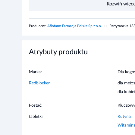
Rutozyd
Producent:
Aflofarm Farmacja Polska Sp.z o.o.
, ul. Partyzancka 1
Hesperydyna
Niacyna (ekwiwalent niacyny)
Atrybuty produktu
Witamina C
*Referencyjna Wartość Spożycia.
Marka:
Dla kogo
Właściwości składników
Redblocker
dla mężc
dla kobie
Witamina C
Wspiera prawidłową produkcję kolagenu.
Postać:
Kluczowy
Pomaga utrzymać prawidłowy metabolizm energetyczn
Chroni komórki przed stresem oksydacyjnym.
tabletki
Rutyna
Witamina
Niacyna (witamina B3)
Wspomaga prawidłowy metabolizm energetyczny.
Wspiera zdrowie i kondycję skóry.