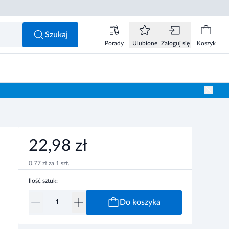
22,98 zł
Do koszyka
Szukaj
Porady
Ulubione
Zaloguj się
Koszyk
22,98 zł
0,77 zł za 1 szt.
Ilość sztuk:
Do koszyka