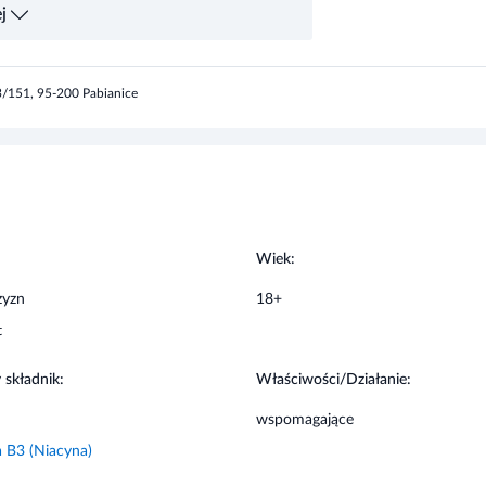
50 mg
-
33/151, 95-200 Pabianice
50 mg
-
16 mg
100%
80 mg
100%
:
Wiek:
zyzn
18+
t
 składnik:
Właściwości/Działanie:
y.
wspomagające
 B3 (Niacyna)