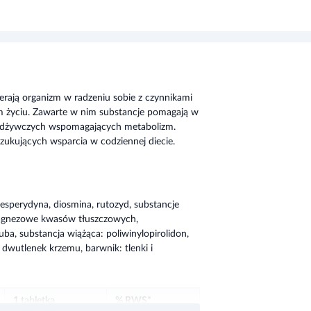
rają organizm w radzeniu sobie z czynnikami
 życiu. Zawarte w nim substancje pomagają w
w odżywczych wspomagających metabolizm.
zukujących wsparcia w codziennej diecie.
hesperydyna, diosmina, rutozyd, substancje
 magnezowe kwasów tłuszczowych,
uba, substancja wiążąca: poliwinylopirolidon,
dwutlenek krzemu, barwnik: tlenki i
1 tabletka
% RWS*
j
50 mg
-