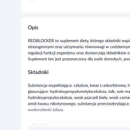
Opis
REDBLOCKER to suplement diety, którego składniki wspie
stresogennymi oraz utrzymaniu równowagi w codziennym
regulacji funkcji organizmu oraz dostarczają składnikó
Suplement ten jest przeznaczony dla osób dorosłych, pos
Składniki
Substancja wypełniająca: celuloza, kwas L-askorbinowy, 
glazurujące: hydroksypropylometyloceluloza, talk, sole
hydroksypropyloceluloza, wosk pszczeli biały, wosk carna
amid kwasu nikotynowego, substancja przeciwzbrylająca: 
wodorotlenki żelaza.
Składniki
Rozwiń więce
Diosmina