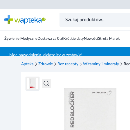
RedBlocker, tabletki, 30 sztuk
Żywienie Medyczne
Dostawa za 0 zł
Krótkie daty
Nowości
Strefa Marek
Skocz do treści głównej
Moc nawodnienia, elektrolity w zestawie!
Apteka
Zdrowie
Bez recepty
Witaminy i minerały
Red