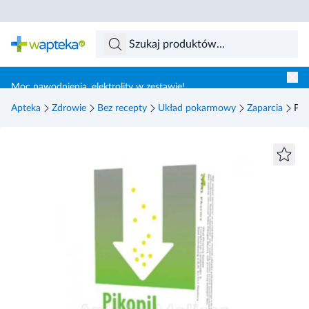
Skocz do treści głównej
Moc nawodnienia, elektrolity w zestawie!
Apteka
Zdrowie
Bez recepty
Układ pokarmowy
Zaparcia
Pik