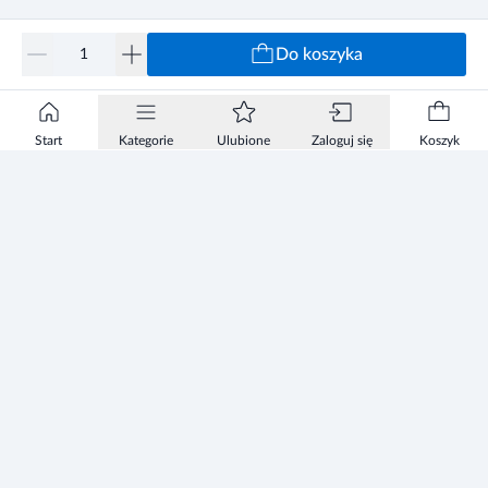
Do koszyka
Start
Kategorie
Ulubione
Zaloguj się
Koszyk
Informacje
Zezwolenie
Regulamin Sklepu
Polityka Prywatności sklepu