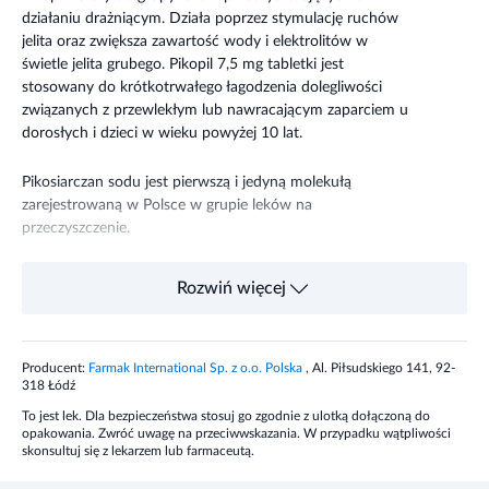
działaniu drażniącym. Działa poprzez stymulację ruchów
jelita oraz zwiększa zawartość wody i elektrolitów w
świetle jelita grubego. Pikopil 7,5 mg tabletki jest
stosowany do krótkotrwałego łagodzenia dolegliwości
związanych z przewlekłym lub nawracającym zaparciem u
dorosłych i dzieci w wieku powyżej 10 lat.
Pikosiarczan sodu jest pierwszą i jedyną molekułą
zarejestrowaną w Polsce w grupie leków na
przeczyszczenie.
Składniki
Rozwiń więcej
Każda tabletka leku Pikopil o mocy 7,5 mg zawiera
jednowodny pikosiarczan sodu, co odpowiada 7,5 mg
Producent:
Farmak International Sp. z o.o. Polska
, Al. Piłsudskiego 141, 92-
bezwodnego pikosiarczanu sodu. Pozostałe składniki:
318 Łódź
laktoza jednowodna, skrobia kukurydziana, skrobia
To jest lek. Dla bezpieczeństwa stosuj go zgodnie z ulotką dołączoną do
żelowana kukurydziana, krzemionka koloidalna bezwodna,
opakowania. Zwróć uwagę na przeciwwskazania. W przypadku wątpliwości
stearynian magnezu.
skonsultuj się z lekarzem lub farmaceutą.