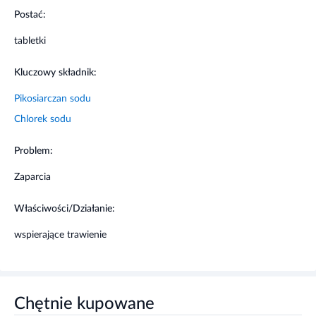
wszystkich lekach przyjmowanych przez pacjenta obecnie
Postać:
lub ostatnio, a także o lekach, które pacjent planuje
tabletki
stosować.
Kluczowy składnik:
Pikosiarczan sodu
Chlorek sodu
Problem:
Zaparcia
Właściwości/Działanie:
wspierające trawienie
Chętnie kupowane