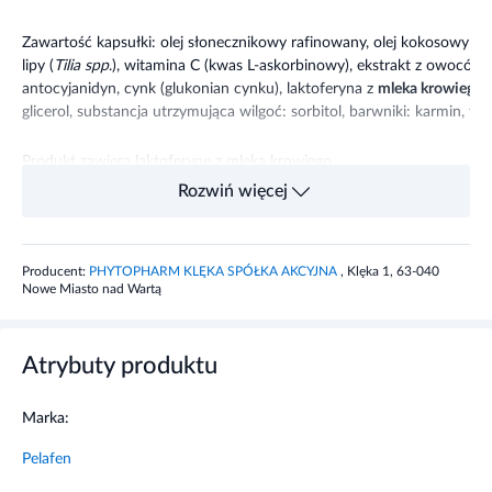
Zawartość kapsułki: olej słonecznikowy rafinowany, olej kokosowy ca
lipy (
Tilia spp
.), witamina C (kwas L-askorbinowy), ekstrakt z owoców 
antocyjanidyn, cynk (glukonian cynku), laktoferyna z
mleka krowiego
.
glicerol, substancja utrzymująca wilgoć: sorbitol, barwniki: karmin, tle
Produkt zawiera laktoferynę z mleka krowiego.
Rozwiń więcej
Składniki
1 kapsułka
%RWS*
2 kapsułki
%
RWS*
Producent:
PHYTOPHARM KLĘKA SPÓŁKA AKCYJNA
, Klęka 1, 63-040
Ekstrakt z
17 mg
---
34 mg
---
Nowe Miasto nad Wartą
kwiatostanu
lipy
Atrybuty produktu
Witamina C
16 mg
20%
32 mg
40%
Ekstrakt z
15 mg
---
30 mg
---
Marka:
owoców
(ekwiwalent
(ekwiwalent
Pelafen
bzu
1,5 g
3 g
czarnego
owoców
owoców