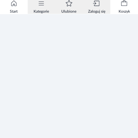
Start
Kategorie
Ulubione
Zaloguj się
Koszyk
Informacje
Zezwolenie
Regulamin Sklepu
Polityka Prywatności sklepu
Zużyty sprzęt elektryczny i elektroniczny
Mapa strony