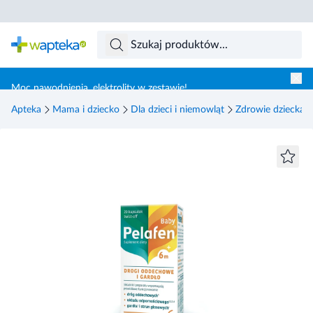
Skocz do treści głównej
Moc nawodnienia, elektrolity w zestawie!
Apteka
Mama i dziecko
Dla dzieci i niemowląt
Zdrowie dziecka