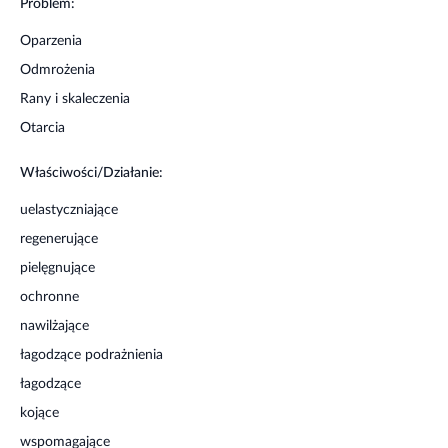
Nadwrażliwość na którykolwiek ze składników preparatu.
Problem:
Przechowywać w temperaturze 15 - 25°C w miejscu
Oparzenia
niedostępnym dla dzieci.
Odmrożenia
Rany i skaleczenia
Otarcia
Właściwości/Działanie:
uelastyczniające
regenerujące
pielęgnujące
ochronne
nawilżające
łagodzące podrażnienia
łagodzące
kojące
wspomagające