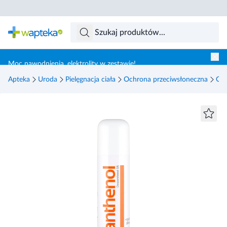
Skocz do treści głównej
Moc nawodnienia, elektrolity w zestawie!
Apteka
Uroda
Pielęgnacja ciała
Ochrona przeciwsłoneczna
Opa