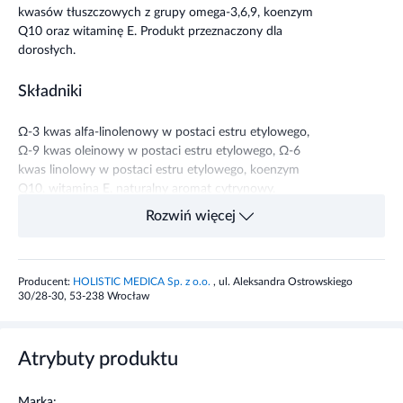
kwasów tłuszczowych z grupy omega-3,6,9, koenzym
Q10 oraz witaminę E. Produkt przeznaczony dla
dorosłych.
Składniki
Ω-3 kwas alfa-linolenowy w postaci estru etylowego,
Ω-9 kwas oleinowy w postaci estru etylowego, Ω-6
kwas linolowy w postaci estru etylowego, koenzym
Q10, witamina E, naturalny aromat cytrynowy,
naturalny aromat rozmarynowy.
Rozwiń więcej
Właściwości składników
Producent:
HOLISTIC MEDICA Sp. z o.o.
, ul. Aleksandra Ostrowskiego
Kwasy omega 3-6-9 redukcją nadciśnienie tętnicze,
30/28-30, 53-238 Wrocław
stabilizują rytm pracy serca, wspomagają regulację
profilu lipidowego (wzrost frakcji HDL cholesterolu
oraz spadek LDL, triglicerydów, cholesterolu
Atrybuty produktu
całkowitego).
Marka: