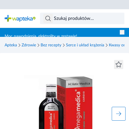
Skocz do treści głównej
Moc nawodnienia, elektrolity w zestawie!
Apteka
Zdrowie
Bez recepty
Serce i układ krążenia
Kwasy ome