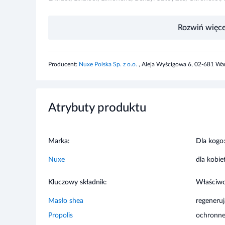
Przeznaczenie produktu
Rozwiń więce
W przypadku skóry suchej i wrażliwej należy stosować pr
czasie ekstremalnych warunków pogodowych.
Producent:
Nuxe Polska Sp. z o.o.
, Aleja Wyścigowa 6, 02-681 Wa
Stosowanie produktu
Aplikuj rano oraz wieczorem na skórę twarzy, szyi i dekolt
Atrybuty produktu
Informacje o bezpieczeństwie
Marka:
Dla kogo
Nie stosować w przypadku uczulenia na którykolwiek s
niedostępny dla dzieci.
Nuxe
dla kobie
Kluczowy składnik:
Właściwo
Masło shea
regeneru
Propolis
ochronn
Miód
łagodząc