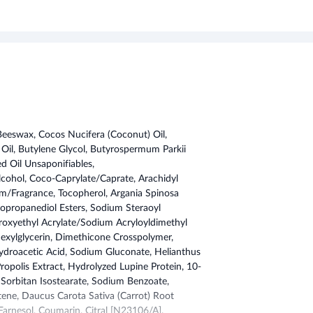
Beeswax, Cocos Nucifera (Coconut) Oil,
n Oil, Butylene Glycol, Butyrospermum Parkii
d Oil Unsaponifiables,
Alcohol, Coco-Caprylate/Caprate, Arachidyl
m/Fragrance, Tocopherol, Argania Spinosa
inopropanediol Esters, Sodium Steraoyl
roxyethyl Acrylate/Sodium Acryloyldimethyl
hexylglycerin, Dimethicone Crosspolymer,
droacetic Acid, Sodium Gluconate, Helianthus
Propolis Extract, Hydrolyzed Lupine Protein, 10-
Sorbitan Isostearate, Sodium Benzoate,
ene, Daucus Carota Sativa (Carrot) Root
, Farnesol, Coumarin, Citral [N23106/A].