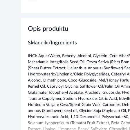
Opis produktu
Składniki/Ingredients
INCI: Aqua/Water, Behenyl Alcohol, Glycerin, Cera Alba/
Macadamia Integrifolia Seed Oil, Oryza Sativa (Rice) Bra
(Shea) Butter Extract, Helianthus Annuus (Sunflower) See
Hydroxystearic/Linolenic/Oleic Polyglycerides, Cetearyl 
Alcohol, Dimethicone, Coco-Glucoside, Mel/Honey Parfu
Kernel Oil, Capryloyl Glycine, Safflower Oil/Palm Oil Am
Glutamate, Tocopheryl Acetate, Arachidyl Glucoside, Hyd
Taurate Copolymer, Sodium Hydroxide, Citric Acid, Ethyl
Hordeum Vulgare Cera/Spent Grain Wax, Carbomer, Dehy
annuus (Sunflower) seed oil, Glycine Soja (Soybean) Oil, 
Hydroxydecanoic Acid, 1,10-Decanediol, Polysorbate 60, 
Solanum Lycopersicum (Tomato) Fruit Extract, Beta-Carot
Extract, Linalool, Limonene, Benzyl Salicylate, Citronellol