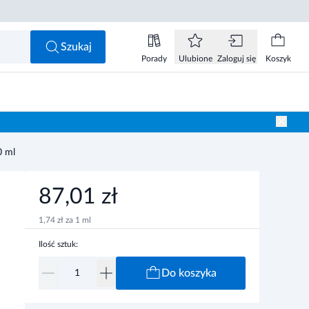
87,01 zł
Do koszyka
Szukaj
Porady
Ulubione
Zaloguj się
Koszyk
0 ml
87,01 zł
1,74 zł za 1 ml
Ilość sztuk:
Do koszyka