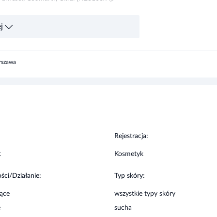
j
zez cały rok, w przypadku skóry normalnej – w
rszawa
u.
:
Rejestracja:
kładnik produktu. Przechowywać w sposób
t
Kosmetyk
ści/Działanie:
Typ skóry:
jące
wszystkie typy skóry
e
sucha
e podrażnienia
wrażliwa