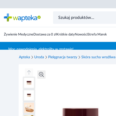
Nuxe Reve de Miel ultrakomfortowy krem do twarzy 50
Żywienie Medyczne
Dostawa za 0 zł
Krótkie daty
Nowości
Strefa Marek
Skocz do treści głównej
Moc nawodnienia, elektrolity w zestawie!
Apteka
Uroda
Pielęgnacja twarzy
Skóra sucha wrażliwa