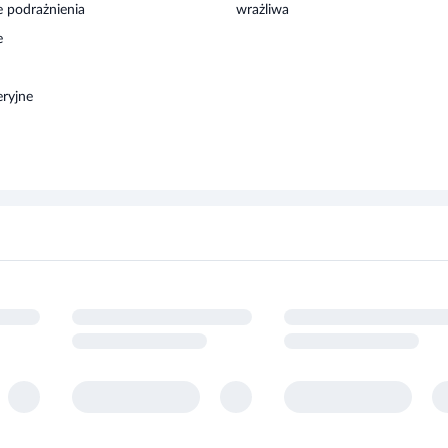
e
eryjne