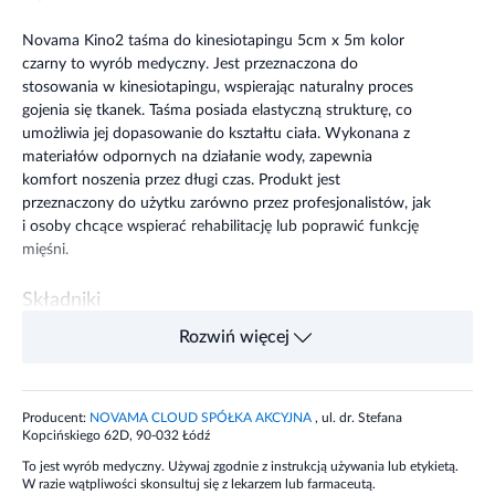
Novama Kino2 taśma do kinesiotapingu 5cm x 5m kolor
czarny to wyrób medyczny. Jest przeznaczona do
stosowania w kinesiotapingu, wspierając naturalny proces
gojenia się tkanek. Taśma posiada elastyczną strukturę, co
umożliwia jej dopasowanie do kształtu ciała. Wykonana z
materiałów odpornych na działanie wody, zapewnia
komfort noszenia przez długi czas. Produkt jest
przeznaczony do użytku zarówno przez profesjonalistów, jak
i osoby chcące wspierać rehabilitację lub poprawić funkcję
mięśni.
Składniki
Rozwiń więcej
Wykonana z połączenia między innymi bawełny oraz
spandexu, umożliwia swobodne poruszanie się z plastrem w
okresie do 7 dni od aplikacji.
Producent:
NOVAMA CLOUD SPÓŁKA AKCYJNA
, ul. dr. Stefana
Kopcińskiego 62D, 90-032 Łódź
Taśmy posiadają różne kolory, można aplikować dowolne
To jest wyrób medyczny. Używaj zgodnie z instrukcją używania lub etykietą.
mixy kolorystyczne, tworząc jedyną i niepowtarzalną
W razie wątpliwości skonsultuj się z lekarzem lub farmaceutą.
mieszankę kolorów i wzorów.