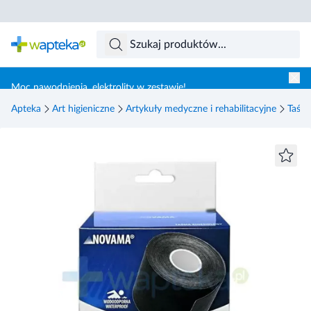
Skocz do treści głównej
Moc nawodnienia, elektrolity w zestawie!
Apteka
Art higieniczne
Artykuły medyczne i rehabilitacyjne
Taśmy