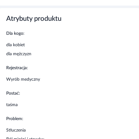
Ostrzeżenia i środki ostrożności
Atrybuty produktu
To jest wyrób medyczny. Należy go stosować zgodnie z
Dla kogo:
instrukcją użytkowania lub etykietą.
dla kobiet
dla mężczyzn
Rejestracja:
Wyrób medyczny
Postać:
taśma
Problem:
Stłuczenia