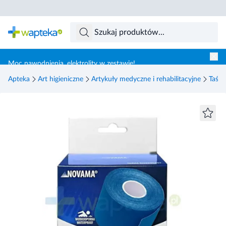
Skocz do treści głównej
Moc nawodnienia, elektrolity w zestawie!
Apteka
Art higieniczne
Artykuły medyczne i rehabilitacyjne
Taśmy