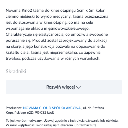
Novama Kino2 taśma do kinesiotapingu 5cm x 5m kolor
ciemno niebieski to wyrób medyczny. Taśma przeznaczona
jest do stosowania w kinesiotaping, co ma na celu
wspomaganie układu mięśniowo-szkieletowego.
Charakteryzuje się elastycznością, co umożliwia swobodne
poruszanie się. Produkt został zaprojektowany do aplikacji
na skórę, a jego konstrukcja pozwala na dopasowanie do
kształtu ciała. Taśma jest nieprzemakalna, co zapewnia
trwałość podczas użytkowania w różnych warunkach.
Składniki
Wykonana z połączenia między innymi bawełny oraz
Rozwiń więcej
spandexu, umożliwia swobodne poruszanie się z plastrem w
okresie do 7 dni od aplikacji.
Producent:
NOVAMA CLOUD SPÓŁKA AKCYJNA
, ul. dr. Stefana
Taśmy posiadają różne kolory, można aplikować dowolne
Kopcińskiego 62D, 90-032 Łódź
mixy kolorystyczne, tworząc jedyną i niepowtarzalną
To jest wyrób medyczny. Używaj zgodnie z instrukcją używania lub etykietą.
mieszankę kolorów i wzorów.
W razie wątpliwości skonsultuj się z lekarzem lub farmaceutą.