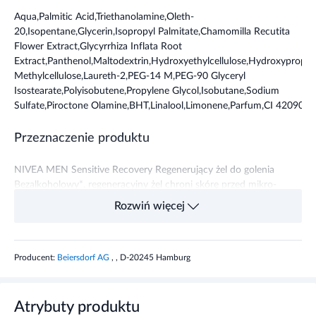
Aqua,Palmitic Acid,Triethanolamine,Oleth-
20,Isopentane,Glycerin,Isopropyl Palmitate,Chamomilla Recutita
Flower Extract,Glycyrrhiza Inflata Root
Extract,Panthenol,Maltodextrin,Hydroxyethylcellulose,Hydroxypropyl
Methylcellulose,Laureth-2,PEG-14 M,PEG-90 Glyceryl
Isostearate,Polyisobutene,Propylene Glycol,Isobutane,Sodium
Sulfate,Piroctone Olamine,BHT,Linalool,Limonene,Parfum,CI 42090
Przeznaczenie produktu
NIVEA MEN Sensitive Recovery Regenerujący żel do golenia
Bezalkoholowy*, regeneracyjny żel chroni skórę przed mikro-
zacięciami podczas golenia. Kojąca i pielęgnująca formuła
Rozwiń więcej
wzbogacona o naturalny rumianek i ekstrakt roślinny chroni skórę
przed podrażnieniami bez uczucia pieczenia. Dodatkowo zmiękcza
zarost umożliwiając dokładne i komfortowe golenie blisko skóry. *bez
Producent:
Beiersdorf AG
, , D-20245 Hamburg
zawartości alkoholu etylowego, który podrażnia skórę. Dla
najlepszego efektu wypróbuj też pozostałe kosmetyki z linii Sensitive:
wodę i balsam po goleniu, żel do mycia ciała oraz kremy do
pielęgnacji twarzy. Tolerancja dla skóry potwierdzona
Atrybuty produktu