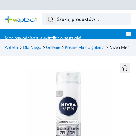
Skocz do treści głównej
Moc nawodnienia, elektrolity w zestawie!
Apteka
Dla Niego
Golenie
Kosmetyki do golenia
Nivea Men Sen